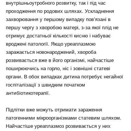
внутрішньоутробного розвитку, так і під час
проходження по родових шляхах. Ускладнення
захворювання у першому випадку пов’язані в
першу чергу з хворобою матері, з-за якої плід не
отримує достатньої кількості кисню і набуває
вроджені патології. Якщо уреаплазмою
заражається новонароджений, хвороба
розвивається вже в його організмі, найчастіше
поширюючись на горло, ніс і зовнішні статеві
органи. В обох випадках дитина потребує негайної
госпіталізації з швидким початком
антибіотикотерапії.
Підлітки вже можуть отримати зараження
патогенними мікроорганізмами статевим шляхом.
Найчастіше уреаплазмоз розвивається у них