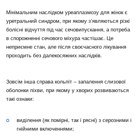
Мінімальним наслідком уреаплазмозу для жінок є
уретральний синдром, при якому з’являються різкі
болісні відчуття під час сечовипускання, а потреба
в спорожненні сечового міхура частішає. Це
неприємне стан, але після своєчасного лікування
проходить без далекосяжних наслідків.
Зовсім інша справа кольпіт – запалення слизової
оболонки піхви, при якому у хворих розвиваються
такі ознаки:
виділення (як помірні, так і рясні) з серозними і
гнійними включеннями;