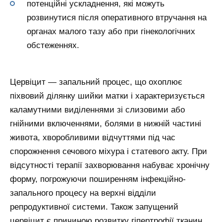
потенційні ускладнення, які можуть
розвинутися після оперативного втручання на
органах малого тазу або при гінекологічних
обстеженнях.
Цервіцит — запальний процес, що охоплює
піхвовий ділянку шийки матки і характеризується
каламутними виділеннями зі слизовими або
гнійними включеннями, болями в нижній частині
живота, хворобливими відчуттями під час
спорожнення сечового міхура і статевого акту. При
відсутності терапії захворювання набуває хронічну
форму, погрожуючи поширенням інфекційно-
запального процесу на верхні відділи
репродуктивної системи. Також запущений
цервіцит є причиною розвитку гіпертрофії тканин