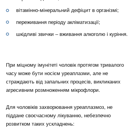
вітамінно-мінеральний дефіцит в організмі;
переживання періоду акліматизації;
шкідливі звички – вживання алкоголю і куріння.
При міцному імунітеті чоловік протягом тривалого
часу може бути носієм уреаплазми, але не
страждають від запальних процесів, викликаних
агресивним розмноженням мікрофлори.
Для чоловіків захворювання уреаплазмоз, не
піддане своєчасному лікуванню, небезпечно
розвитком таких ускладнень: