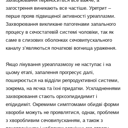
захворювання переноситься все важче, а
загострення виникають все частіше. Уретрит –
перше прояв підвищеної активності уреаплазми.
Захворювання викликане патогенами запального
процесу в сечостатевій системі чоловіки, так як
саме в слизових оболонках сечовипускального
каналу з’являються початкові вогнища ураження.
Якщо лікування уреаплазмозу не наступає і на
цьому етапі, запалення прогресує далі,
поширюється на відділи репродуктивної системи,
зокрема, на яєчка та їхні придатки. Ускладненнями
захворювання стають орхоэпидидимит і
епідидиміт. Окремими симптомами обидві форми
хвороби можуть не проявлятися, однак, проблеми
з хворобливим сечовипусканням, а також з