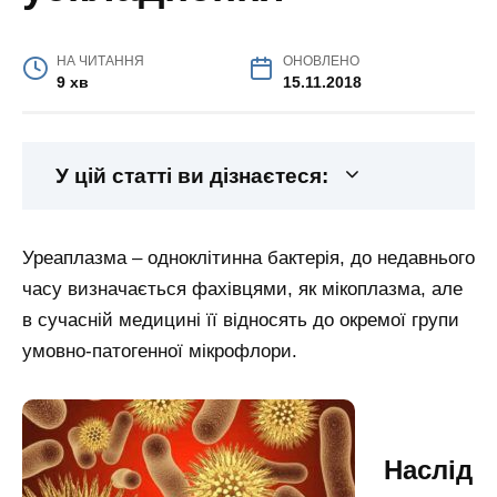
НА ЧИТАННЯ
ОНОВЛЕНО
9 хв
15.11.2018
У цій статті ви дізнаєтеся:
Уреаплазма – одноклітинна бактерія, до недавнього
часу визначається фахівцями, як мікоплазма, але
в сучасній медицині її відносять до окремої групи
умовно-патогенної мікрофлори.
Наслід