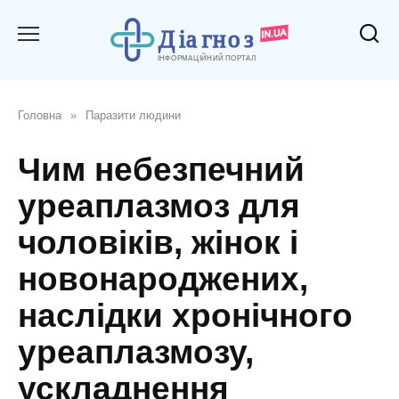
Перейти
до
вмісту
Головна
»
Паразити людини
Чим небезпечний
уреаплазмоз для
чоловіків, жінок і
новонароджених,
наслідки хронічного
уреаплазмозу,
ускладнення