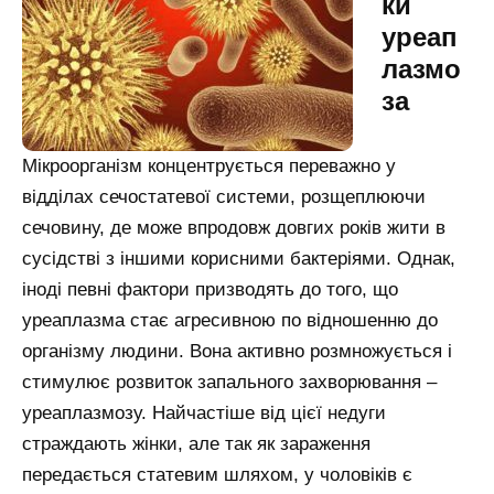
ки
уреап
лазмо
за
Мікроорганізм концентрується переважно у
відділах сечостатевої системи, розщеплюючи
сечовину, де може впродовж довгих років жити в
сусідстві з іншими корисними бактеріями. Однак,
іноді певні фактори призводять до того, що
уреаплазма стає агресивною по відношенню до
організму людини. Вона активно розмножується і
стимулює розвиток запального захворювання –
уреаплазмозу. Найчастіше від цієї недуги
страждають жінки, але так як зараження
передається статевим шляхом, у чоловіків є