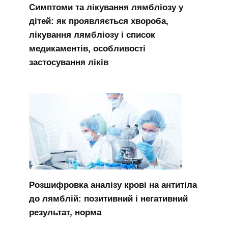
Симптоми та лікування лямбліозу у
дітей: як проявляється хвороба,
лікування лямбліозу і список
медикаментів, особливості
застосування ліків
Розшифровка аналізу крові на антитіла
до лямблій: позитивний і негативний
результат, норма