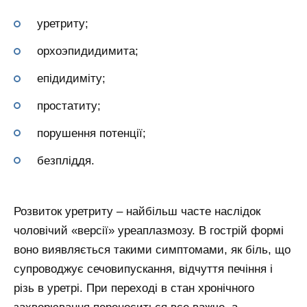
уретриту;
орхоэпидидимита;
епідидиміту;
простатиту;
порушення потенції;
безпліддя.
Розвиток уретриту – найбільш часте наслідок
чоловічий «версії» уреаплазмозу. В гострій формі
воно виявляється такими симптомами, як біль, що
супроводжує сечовипускання, відчуття печіння і
різь в уретрі. При переході в стан хронічного