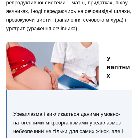
репродуктивної системи – матці, придатках, піхву,
яєчниках, іноді передаючись на сечовивідні шляхи,
провокуючи цистит (запалення сечового міхура) і
уретрит (ураження сечівника).
У
вагітни
х
Уреаплазма і викликається даними умовно-
патогенними мікроорганізмами уреаплазмоз
небезпечний не тільки для самих жінок, але і