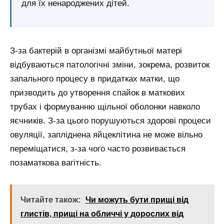
для їх ненароджених дітей.
З-за бактерій в організмі майбутньої матері
відбуваються патологічні зміни, зокрема, розвиток
запального процесу в придатках матки, що
призводить до утворення спайок в маткових
трубах і формуванню щільної оболонки навколо
яєчників. З-за цього порушуються здорові процеси
овуляції, запліднена яйцеклітина не може вільно
переміщатися, з-за чого часто розвивається
позаматкова вагітність.
Читайте також:
Чи можуть бути прищі від
глистів, прищі на обличчі у дорослих від