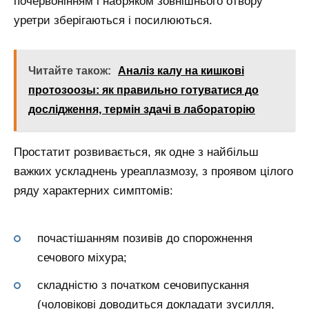
почервонінням і набряком зовнішнього отвору
уретри зберігаються і посилюються.
Читайте також:
Аналіз калу на кишкові
протозоозы: як правильно готуватися до
дослідження, термін здачі в лабораторію
Простатит розвивається, як одне з найбільш
важких ускладнень уреаплазмозу, з проявом цілого
ряду характерних симптомів:
почастішанням позивів до спорожнення
сечового міхура;
складністю з початком сечовипускання
(чоловікові доводиться докладати зусилля,