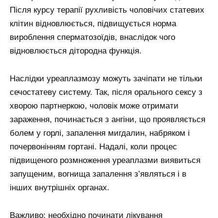
Після курсу терапії рухливість чоловічих статевих
клітин відновлюється, підвищується норма
вироблення сперматозоїдів, внаслідок чого
відновлюється дітородна функція.
Наслідки уреаплазмозу можуть зачіпати не тільки
сечостатеву систему. Так, після орального сексу з
хворою партнеркою, чоловік може отримати
зараження, починається з ангіни, що проявляється
болем у горлі, запалення мигдалин, набряком і
почервонінням гортані. Надалі, коли процес
підвищеного розмноження уреаплазми виявиться
запущеним, вогнища запалення з’являться і в
інших внутрішніх органах.
Важливо: необхідно починати лікування