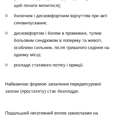
щоб почати мочитися);
болючим і дискомфортним відчуттям при акті
сечовипускання;
дискомфортом і болем в промежині, тупим
больовим синдромом в попереку та животі,
особливо сильним, після тривалого сидіння на
одному місці;
розлади статевого потягу і ерекції.
Найважчою формою запалення передміхурової
залози (простатиту) стає безпліддя.
Подальший негативний вплив уреаплазми на