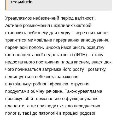
гельмінтів
Уреаплазмоз небезпечний період вагітності.
Активне розмноження шкідливих бактерій
становить небезпеку для плоду – через них може
трапитися мимовільне переривання виношування,
передчасні пологи. Висока ймовірність розвитку
фетоплацентарної недостатності (ФПН) – стану
недостатнього постачання плода киснем, внаслідок
чого починається затримка його росту і розвитку,
підвищується небезпека зараження
внутрішньоутробної інфекцією, отруєння
продуктами обміну речовин. Також уреаплазма
провокує збій гормонального функціонування
плаценти, а це призводить як до передчасних
пологів, так і до патологій в процесі родової