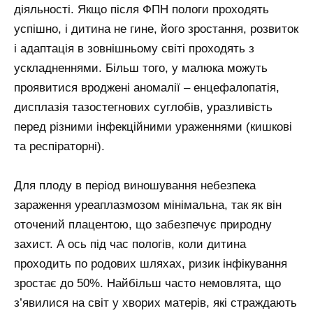
діяльності. Якщо після ФПН пологи проходять
успішно, і дитина не гине, його зростання, розвиток
і адаптація в зовнішньому світі проходять з
ускладненнями. Більш того, у малюка можуть
проявитися вроджені аномалії – енцефалопатія,
дисплазія тазостегнових суглобів, уразливість
перед різними інфекційними ураженнями (кишкові
та респіраторні).
Для плоду в період виношування небезпека
зараження уреаплазмозом мінімальна, так як він
оточений плацентою, що забезпечує природну
захист. А ось під час пологів, коли дитина
проходить по родових шляхах, ризик інфікування
зростає до 50%. Найбільш часто немовлята, що
з’явилися на світ у хворих матерів, які страждають