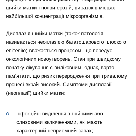
шийки матки і появи ерозій, виразок в місцях
найбільшої концентрації мікроорганізмів.
Дисплазія шийки матки (також патологія
називається неоплазією багатошарового плоского
епітелію) вважається процесом, що передує
онкологічних новоутворень. Стан при швидкому
початку лікування є виліковним, однак, варто
пам’ятати, що ризик переродження при тривалому
процесі вкрай високий. Симптоми дисплазії
(неоплазії) шийки матки:
інфекційні виділення з гнійними або
слизовими включеннями, які мають
характерний неприємний запах;