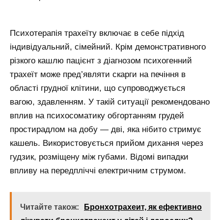
Психотерапія трахеїту включає в себе підхід
індивідуальний, сімейний. Крім демонстративного
різкого кашлю пацієнт з діагнозом психогенний
трахеїт може пред’являти скарги на печіння в
області грудної клітини, що супроводжується
вагою, здавленням. У такій ситуації рекомендовано
вплив на психосоматику обгортанням грудей
простирадлом на добу — дві, яка нібито стримує
кашель. Використовується прийом дихання через
гудзик, розміщену між губами. Відомі випадки
впливу на передпліччі електричним струмом.
Читайте також:
Бронхотрахеит, як ефективно