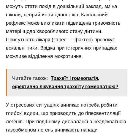
можуть стати похід в дошкільний заклад, зміна
школи, неприйняття однолітків. Кашльовий
рефлекс може викликати підвищена тривожність
матері щодо хворобливого стану дитини.
Присутність лікаря (стрес — фактор) провокує
вокальні тики. Зрідка при істеричних припадках
можливе відділення мокротиння.
Читайте також:
Трахеїт і гомеопатія,
ефективно лікування трахеїту гомеопатією?
У стресових ситуаціях виникає потреба робити
глибокі вдихи, що призводить до гіпервентиляції
легенів. При подібному дисбалансі з неадекватною
газообменом легень виникають напади