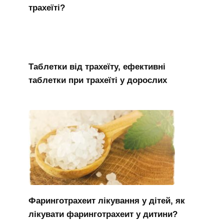
трахеїті?
Таблетки від трахеїту, ефективні
таблетки при трахеїті у дорослих
Фаринготрахеит лікування у дітей, як
лікувати фаринготрахеит у дитини?