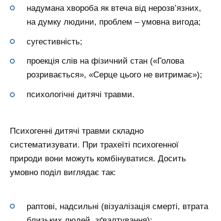
надумана хвороба як втеча від нерозв’язних,
на думку людини, проблем – умовна вигода;
сугестивність;
проекція слів на фізичний стан («Голова
розривається», «Серце цього не витримає»);
психологічні дитячі травми.
Психогенні дитячі травми складно
систематизувати. При трахеїті психогенної
природи вони можуть комбінуватися. Досить
умовно поділ виглядає так:
раптові, надсильні (візуалізація смерті, втрата
близьких людей, зґвалтування);