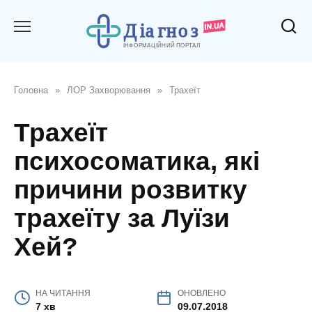
Перейти
до
вмісту
Головна
»
ЛОР Захворювання
»
Трахеїт
Трахеїт
психосоматика, які
причини розвитку
трахеїту за Луїзи
Хей?
НА ЧИТАННЯ
ОНОВЛЕНО
7 хв
09.07.2018