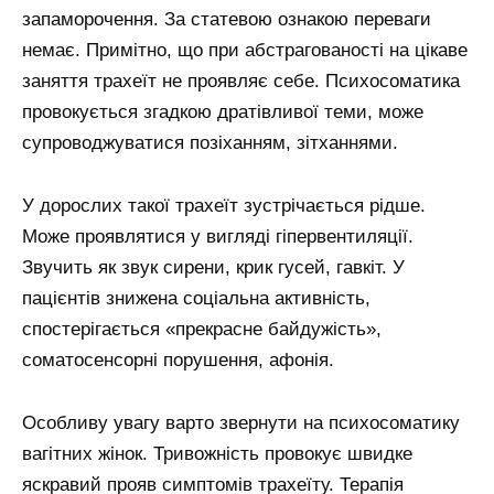
запаморочення. За статевою ознакою переваги
немає. Примітно, що при абстрагованості на цікаве
заняття трахеїт не проявляє себе. Психосоматика
провокується згадкою дратівливої теми, може
супроводжуватися позіханням, зітханнями.
У дорослих такої трахеїт зустрічається рідше.
Може проявлятися у вигляді гіпервентиляції.
Звучить як звук сирени, крик гусей, гавкіт. У
пацієнтів знижена соціальна активність,
спостерігається «прекрасне байдужість»,
соматосенсорні порушення, афонія.
Особливу увагу варто звернути на психосоматику
вагітних жінок. Тривожність провокує швидке
яскравий прояв симптомів трахеїту. Терапія