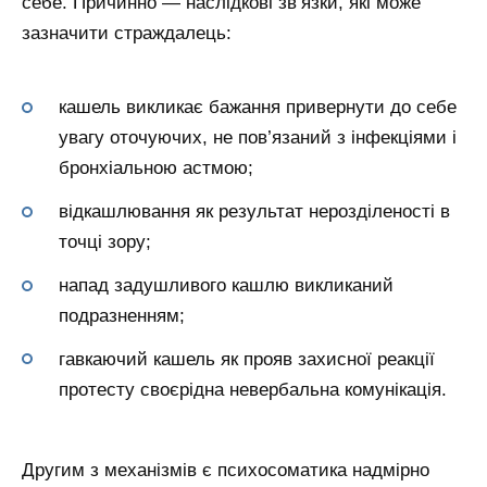
себе. Причинно — наслідкові зв’язки, які може
зазначити страждалець:
кашель викликає бажання привернути до себе
увагу оточуючих, не пов’язаний з інфекціями і
бронхіальною астмою;
відкашлювання як результат нерозділеності в
точці зору;
напад задушливого кашлю викликаний
подразненням;
гавкаючий кашель як прояв захисної реакції
протесту своєрідна невербальна комунікація.
Другим з механізмів є психосоматика надмірно