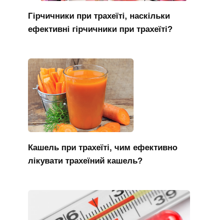
Гірчичники при трахеїті, наскільки
ефективні гірчичники при трахеїті?
Кашель при трахеїті, чим ефективно
лікувати трахеїний кашель?