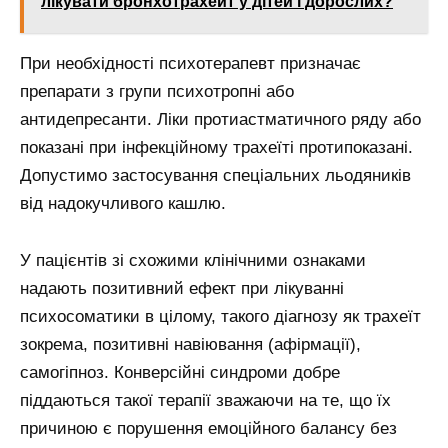
лікувати бронхотрахеит у дітей і дорослих?
При необхідності психотерапевт призначає
препарати з групи психотропні або
антидепресанти. Ліки протиастматичного ряду або
показані при інфекційному трахеїті протипоказані.
Допустимо застосування спеціальних льодяників
від надокучливого кашлю.
У пацієнтів зі схожими клінічними ознаками
надають позитивний ефект при лікуванні
психосоматики в цілому, такого діагнозу як трахеїт
зокрема, позитивні навіювання (афірмації),
самогіпноз. Конверсійні синдроми добре
піддаються такої терапії зважаючи на те, що їх
причиною є порушення емоційного балансу без