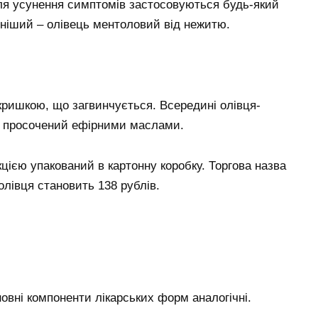
Для усунення симптомів застосовуються будь-який
чніший – олівець ментоловий від нежитю.
кришкою, що загвинчується. Всередині олівця-
и, просочений ефірними маслами.
кцією упакований в картонну коробку. Торгова назва
олівця становить 138 рублів.
овні компоненти лікарських форм аналогічні.