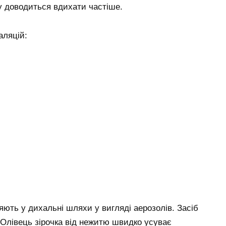
му доводиться вдихати частіше.
аляцій:
яють у дихальні шляхи у вигляді аерозолів. Засіб
Олівець зірочка від нежитю швидко усуває