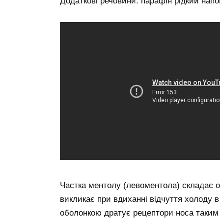
Додаткові речовини: парафін рідкий напо
Частка ментолу (левоментола) складає о
викликає при вдиханні відчуття холоду в
оболонкою дратує рецептори носа таким