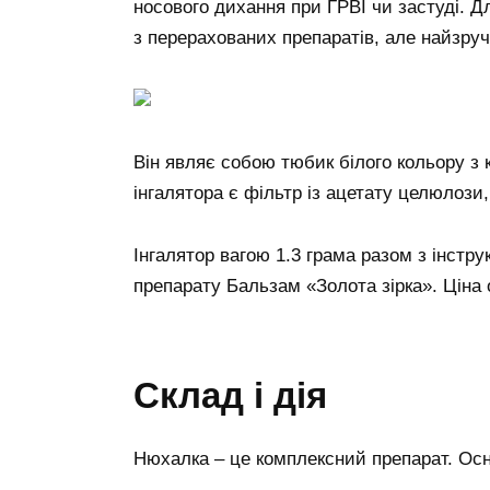
носового дихання при ГРВІ чи застуді. 
з перерахованих препаратів, але найзру
Він являє собою тюбик білого кольору з 
інгалятора є фільтр із ацетату целюлоз
Інгалятор вагою 1.3 грама разом з інстру
препарату Бальзам «Золота зірка». Ціна 
Склад і дія
Нюхалка – це комплексний препарат. Осн