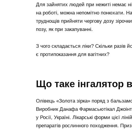
Для зайнятих людей при нежиті немає ні
на роботі, можна непомітно понюхати. На
труднощів прийняти чергову дозу зірочк
позу, як при закапуванні.
З чого складається ліки? Скільки разів 
є протипоказання для вагітних?
Що таке інгалятор в
Олівець «Золота зірка» поряд з бальзамо
Виробник Данафа Фармасьютікал Джоінт 
у Росії, Україні. Лікарські форми цієї л
препаратів рослинного походження. Приз