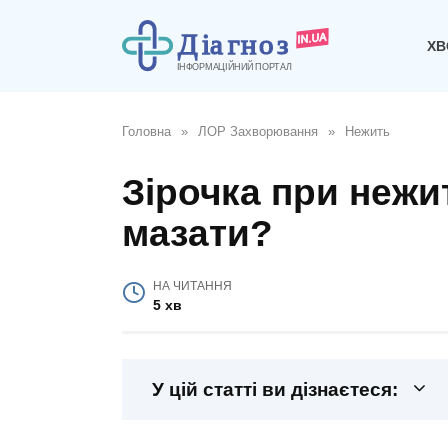
Перейти
до
ХВ
вмісту
Головна
»
ЛОР Захворювання
»
Нежить
Зірочка при нежиті
мазати?
НА ЧИТАННЯ
5 хв
У цій статті ви дізнаєтеся: