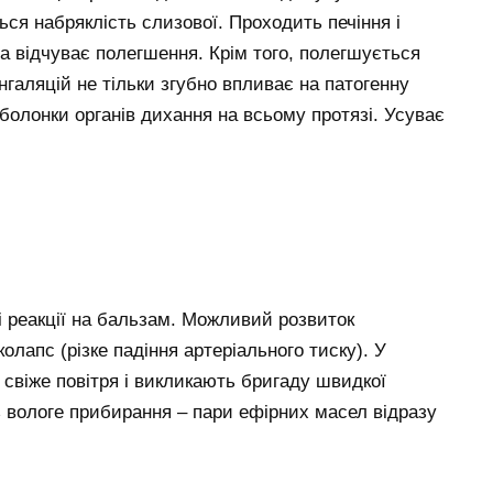
ся набряклість слизової. Проходить печіння і
на відчуває полегшення. Крім того, полегшується
нгаляцій не тільки згубно впливає на патогенну
болонки органів дихання на всьому протязі. Усуває
і реакції на бальзам. Можливий розвиток
олапс (різке падіння артеріального тиску). У
а свіже повітря і викликають бригаду швидкої
ь вологе прибирання – пари ефірних масел відразу