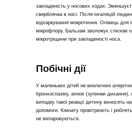
закладеність у носових ходах. Зменшуєть
сверблячка в носі. Після інгаляцій люди
відхаркування мокротиння. Олівець для і
мікрофлору. Бальзам зволожує слизові о
мікротріщини при закладеності носа.
Побічні дії
У маленьких дітей не виключені алергічн
бронхоспазму, апное (зупинки дихання), к
випадку такої реакції дитину виносять н
допомоги. Кімнату провітрюють і роблят
не випаровуються.