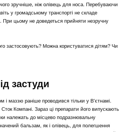
чого зручніше, ніж олівець для носа. Перебуваючи
віть у громадському транспорті не складе
и. При цьому не доведеться прийняти незручну
його застосовують? Можна користуватися дітям? Чи
ід застуди
м і маззю раніше проводився тільки у В’єтнамі.
Сток Компані. Зараз ці препарати його випускають
інійки належать до місцево подразнювальну
начений бальзам, як і олівець, для полегшення