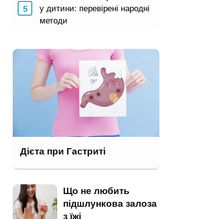
у дитини: перевірені народні
методи
Дієта при Гастриті
Що не любить
підшлункова залоза
з їжі