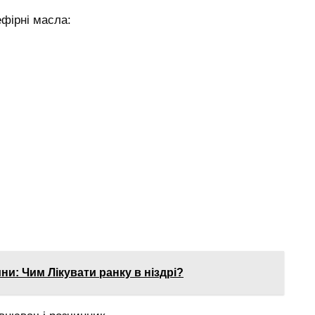
ефірні масла:
ни: Чим Лікувати ранку в ніздрі?