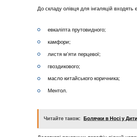
До складу олівця для інгаляцій входять 
евкаліпта прутовидного;
камфори;
листя м’яти перцевої;
гвоздикового;
масло китайського коричника;
Ментол.
Читайте також:
Болячки в Носі у Дити