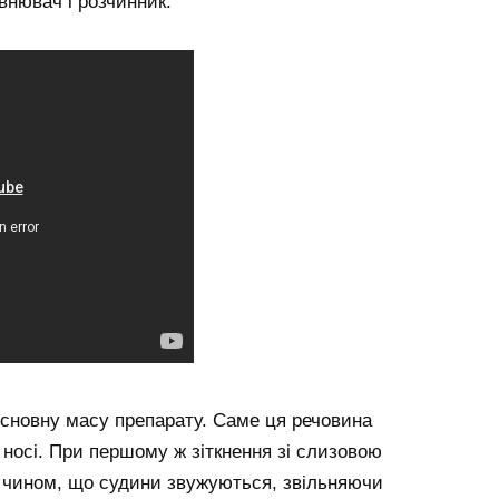
внювач і розчинник.
сновну масу препарату. Саме ця речовина
 носі. При першому ж зіткнення зі слизовою
 чином, що судини звужуються, звільняючи