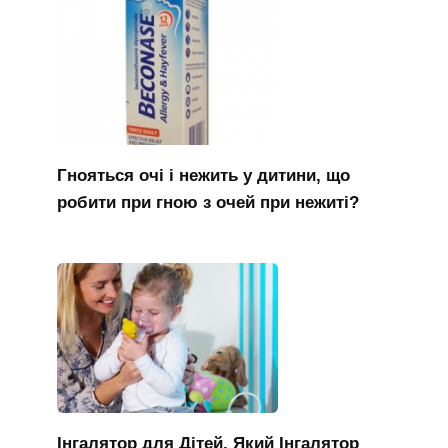
Гнояться очі і нежить у дитини, що
робити при гною з очей при нежиті?
Інгалятор для Дітей, Який Інгалятор