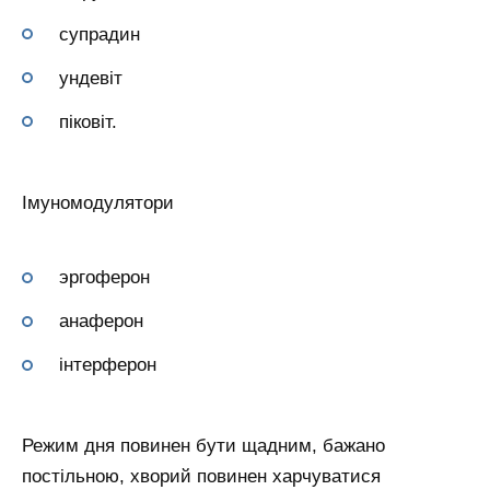
супрадин
ундевіт
піковіт.
Імуномодулятори
эргоферон
анаферон
інтерферон
Режим дня повинен бути щадним, бажано
постільною, хворий повинен харчуватися