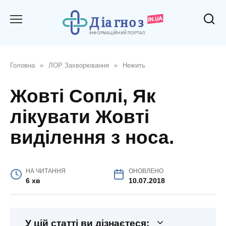
Перейти
до
вмісту
Головна
»
ЛОР Захворювання
»
Нежить
Жовті Соплі, Як
лікувати Жовті
виділення з носа.
НА ЧИТАННЯ
ОНОВЛЕНО
6 хв
10.07.2018
У цій статті ви дізнаєтеся: