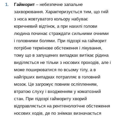
Гайморит
– небезпечне запальне
захворювання. Характеризується тим, що гній
з носа жовтуватого кольору набуває
коричневий відтінок, а при нахилі голови
людина починає страждати сильними очними
і головними болями. При підозрі на гайморит
потрібне термінове обстеження і лікування,
тому що в запущених випадках витікає рідина
виділяється не тільки з носових проходів, але і
може поширюватися по всьому тілу, а в
найгірших випадках потрапляє в головний
мозок. Це загрожує повним осліпленням,
втратою слуху і входженням у коматозний
стан. При підозрі гаймориту хворий
відправляється на рентгенологічне обстеження
носових ходів, де по знімках визначається