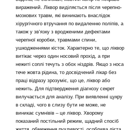
виражений. Ліквор виділяється після черепно-
мозкових травм, які виникають внаслідок
хірургічного втручання по видаленню поліпів, а
також у зв’язку з вродженими дефектами
черепної коробки, травмами спини,
ушкодженнями кісток. Характерно те, що ліквор
витікає через один носовий прохід, а при
нежиті соплі течуть з обох ніздрів. Якщо з носа
тече жовта рідина, то досвідчений лікар без
праці відразу зрозуміє, що це, ліквор або
нежить. Для підтвердження діагнозу секрет
вилучається для аналізу. При виявленні цукру
в складі, чого в слизу бути не може, не
виникає сумнівів – це ліквор. Хворому
показаний постільний режим, щадний спосіб
життя, обмеження рухливості, особлива дієта