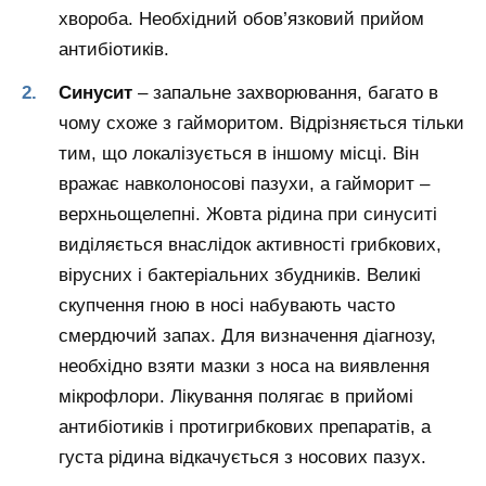
хвороба. Необхідний обов’язковий прийом
антибіотиків.
Синусит
– запальне захворювання, багато в
чому схоже з гайморитом. Відрізняється тільки
тим, що локалізується в іншому місці. Він
вражає навколоносові пазухи, а гайморит –
верхньощелепні. Жовта рідина при синуситі
виділяється внаслідок активності грибкових,
вірусних і бактеріальних збудників. Великі
скупчення гною в носі набувають часто
смердючий запах. Для визначення діагнозу,
необхідно взяти мазки з носа на виявлення
мікрофлори. Лікування полягає в прийомі
антибіотиків і протигрибкових препаратів, а
густа рідина відкачується з носових пазух.