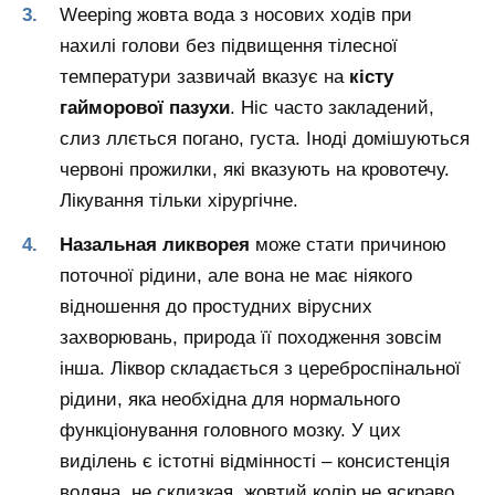
Weeping жовта вода з носових ходів при
нахилі голови без підвищення тілесної
температури зазвичай вказує на
кісту
гайморової пазухи
. Ніс часто закладений,
слиз ллється погано, густа. Іноді домішуються
червоні прожилки, які вказують на кровотечу.
Лікування тільки хірургічне.
Назальная ликворея
може стати причиною
поточної рідини, але вона не має ніякого
відношення до простудних вірусних
захворювань, природа її походження зовсім
інша. Ліквор складається з цереброспінальної
рідини, яка необхідна для нормального
функціонування головного мозку. У цих
виділень є істотні відмінності – консистенція
водяна, не склизкая, жовтий колір не яскраво