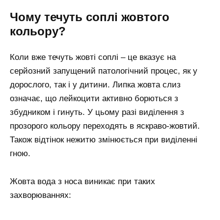
Чому течуть соплі жовтого
кольору?
Коли вже течуть жовті соплі – це вказує на
серйозний запущений патологічний процес, як у
дорослого, так і у дитини. Липка жовта слиз
означає, що лейкоцити активно борються з
збудником і гинуть. У цьому разі виділення з
прозорого кольору переходять в яскраво-жовтий.
Також відтінок нежитю змінюється при виділенні
гною.
Жовта вода з носа виникає при таких
захворюваннях: