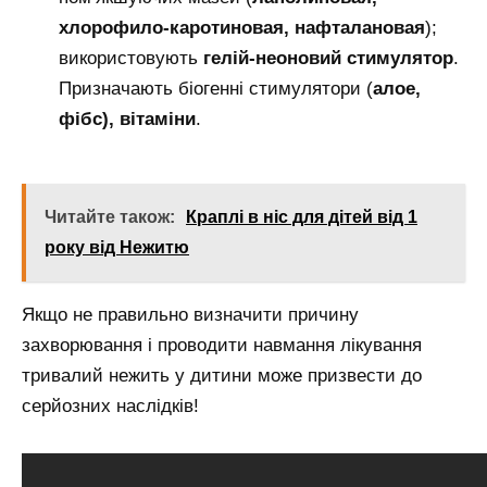
хлорофило-каротиновая, нафталановая
);
використовують
гелій-неоновий стимулятор
.
Призначають біогенні стимулятори (
алое,
фібс), вітаміни
.
Читайте також:
Краплі в ніс для дітей від 1
року від Нежитю
Якщо не правильно визначити причину
захворювання і проводити навмання лікування
тривалий нежить у дитини може призвести до
серйозних наслідків!