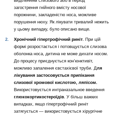
виділенням слизового або в період
загострення гнійного вмісту носової
порожнини, закладеністю носа, можливе
порушення нюху. Як лікувати тривалий нежить
у цьому випадку, було описано вище.
Хронічний гіпертрофічний риніт
. При цій
формі розростається і потовщується слизова
оболонка носа, дитина не може дихати носом.
До процесу приєднується кон’юнктивіт,
можливо запалення євстахієвої труби. Д
ля
лікування застосовується припікання
слизової хромової кислотою, ляпісом.
Використовується интраназальное введення
глюкокортикостероїдів
. У більш важких
випадках, якщо гіпертрофічний риніт
затягується — використовується хірургічне