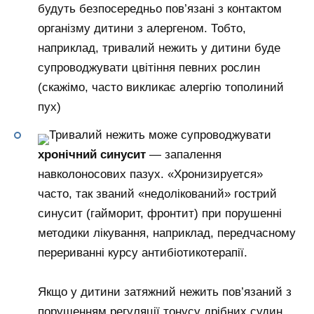
будуть безпосередньо пов’язані з контактом
організму дитини з алергеном. Тобто,
наприклад, тривалий нежить у дитини буде
супроводжувати цвітіння певних рослин
(скажімо, часто викликає алергію тополиний
пух)
Тривалий нежить може супроводжувати
хронічний синусит
— запалення
навколоносових пазух. «Хронизируется»
часто, так званий «недолікований» гострий
синусит (гайморит, фронтит) при порушенні
методики лікування, наприклад, передчасному
перериванні курсу антибіотикотерапії.
Якщо у дитини затяжний нежить пов’язаний з
порушенням регуляції тонусу дрібних судин