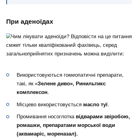
При аденоїдах
Чим лікувати аденоїди? Відповісти на це питання
смжет тільки кваліфікований фахівець, серед
загальноприйнятих призначень можна виділити:
Використовуються гомеопатичні препарати,
такі, як «
Зелене диво», Ринильтикс
комплексон
.
Місцево використовується
масло туї
.
Промивання носоглотка
відварами звіробою,
ромашки, препаратами морської води
(аквамаріс, мореназал).