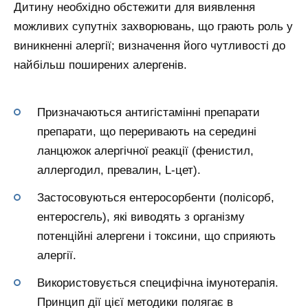
Дитину необхідно обстежити для виявлення
можливих супутніх захворювань, що грають роль у
виникненні алергії; визначення його чутливості до
найбільш поширених алергенів.
Призначаються антигістамінні препарати
препарати, що переривають на середині
ланцюжок алергічної реакції (фенистил,
аллергодил, превалин, L-цет).
Застосовуються ентеросорбенти (полісорб,
ентеросгель), які виводять з організму
потенційні алергени і токсини, що сприяють
алергії.
Використовується специфічна імунотерапія.
Принцип дії цієї методики полягає в