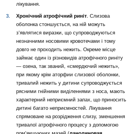
лікування.
Хронічний атрофічний риніт
. Слизова
оболонка стоншується, на ній можуть
з’являтися виразки, що супроводжуються
незначними носовими кровотечами і тому
довго не проходить нежить. Окреме місце
займає один із різновидів атрофічного риніту
— озена, так званий, «смердючий нежить»,
при якому крім аторфии слизової оболонки,
тривалий нежить у дитини супроводжується
рясними гнійними виділеннями з носа, мають
характерний неприємний запах, що приносить
дитині багато неприємностей. Лікування
спрямоване на розрідження слизу, зменшення
тривалої атрофічного процесу з допомогою
пом’якшуючих мазей (
ланолиновая,