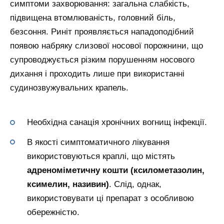
симптоми захворювання: загальна слабкість,
підвищена втомлюваність, головний біль,
безсоння. Риніт проявляється нападоподібний
появою набряку слизової носової порожнини, що
супроводжується різким порушенням носового
дихання і проходить лише при використанні
судинозвужувальних крапель.
Необхідна санація хронічних вогнищ інфекції.
В якості симптоматичного лікування
використовуються краплі, що містять
адреноміметичну кошти (ксилометазолин,
ксимелин, називин)
. Слід, однак,
використовувати ці препарат з особливою
обережністю.