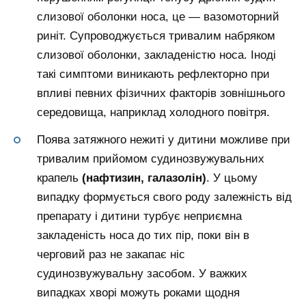
слизової оболонки носа, це — вазомоторний
риніт. Супроводжується тривалим набряком
слизової оболонки, закладеністю носа. Іноді
такі симптоми виникають рефлекторно при
впливі певних фізичних факторів зовнішнього
середовища, наприклад холодного повітря.
Поява затяжного нежиті у дитини можливе при
тривалим прийомом судинозвужувальних
крапель
(нафтизин, галазолін)
. У цьому
випадку формується свого роду залежність від
препарату і дитини турбує неприємна
закладеність носа до тих пір, поки він в
черговий раз не закапає ніс
судинозвужувальну засобом. У важких
випадках хворі можуть роками щодня