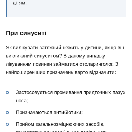
дітям.
При синуситі
Як вилікувати затяжний нежить у дитини, якщо він
викликаний синуситом? В даному випадку
лікуванням повинен займатися отоларинголог. З
найпоширеніших призначень варто відзначити:
Застосовується промивання придточных пазух
носа;
Призначаються антибіотики;
Прийом загальнозміцнюючих засобів,