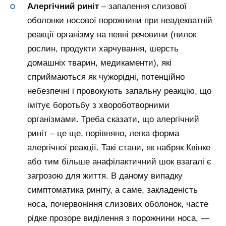
Алергічний риніт
– запалення слизової
оболонки носової порожнини при неадекватній
реакції організму на певні речовини (пилок
рослин, продукти харчування, шерсть
домашніх тварин, медикаменти), які
сприймаються як чужорідні, потенційно
небезпечні і провокують запальну реакцію, що
імітує боротьбу з хвороботворними
організмами. Треба сказати, що алергічний
риніт – це ще, порівняно, легка форма
алергічної реакції. Такі стани, як набряк Квінке
або тим більше анафілактичний шок взагалі є
загрозою для життя. В даному випадку
симптоматика риніту, а саме, закладеність
носа, почервоніння слизових оболонок, часте
рідке прозоре виділення з порожнини носа, —