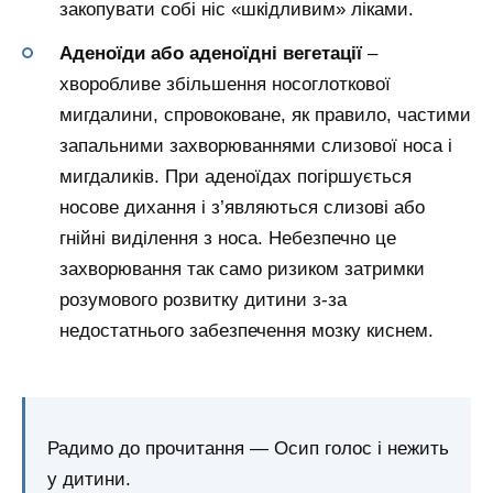
закопувати собі ніс «шкідливим» ліками.
Аденоїди або аденоїдні вегетації
–
хворобливе збільшення носоглоткової
мигдалини, спровоковане, як правило, частими
запальними захворюваннями слизової носа і
мигдаликів. При аденоїдах погіршується
носове дихання і з’являються слизові або
гнійні виділення з носа. Небезпечно це
захворювання так само ризиком затримки
розумового розвитку дитини з-за
недостатнього забезпечення мозку киснем.
Радимо до прочитання — Осип голос і нежить
у дитини.