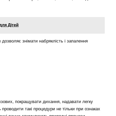
для Дітей
 дозволяє знімати набряклість і запалення
зових, покращувати дихання, надавати легку
 проводити такі процедури не тільки при ознаках