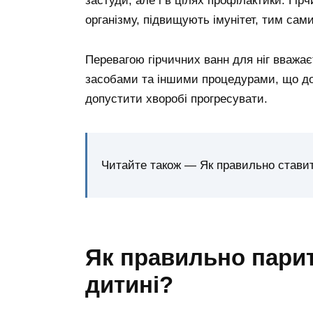
застуди, але і в цілях профілактики. Гі
організму, підвищують імунітет, тим сам
Перевагою гірчичних ванн для ніг вважає
засобами та іншими процедурами, що до
допустити хворобі прогресувати.
Читайте також — Як правильно ставит
Як правильно парит
дитині?