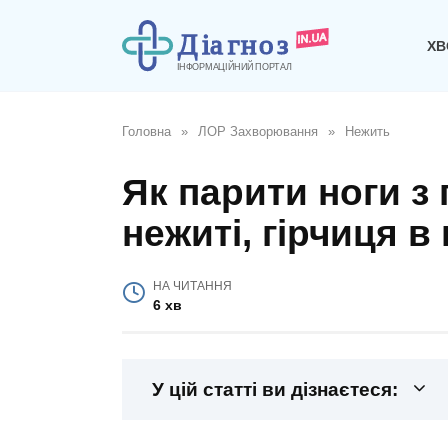
Перейти
до
ХВ
вмісту
Головна
»
ЛОР Захворювання
»
Нежить
Як парити ноги з
нежиті, гірчиця в
НА ЧИТАННЯ
6 хв
У цій статті ви дізнаєтеся: