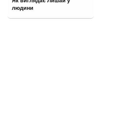
Як виглядає Лишай у
людини