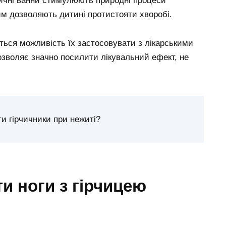
рчичні ванни стимулюють природні процеси
им дозволяють дитині протистояти хворобі.
ться можливість їх застосовувати з лікарськими
зволяє значно посилити лікувальний ефект, не
и гірчичники при нежиті?
и ноги з гірчицею