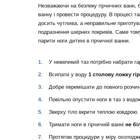
Незважаючи на безпеку гірчичних ванн, 
ванну і провести процедуру. В процесі т
досить чутлива, а неправильне приготува
подразнення шкірних покривів. Саме том
парити ноги дитині в гірчичної ванни.
У невеликий таз потрібно набрати га
Всипати у воду
1 столову ложку гір
Добре перемішати до повного розчи
Повільно опустити ноги в таз з водо
Зверху тіло вкрити теплою ковдрою.
Тримати ноги в гірчичній ванні
не бі
Протягом процедури у міру охолодже