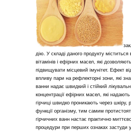
зак
дію. У складі даного продукту міститься 
вітамінів і ефірних масел, які дозволяю
підвищувати місцевий імунітет. Ефект від
впливу пари на рефлекторні зони, які зна
ванни надає швидкий і стійкий лікувальн
концентрації ефірних масел, які надають
гірчиці швидко проникають через шкіру,
функції організму, тим самим протистоят
гірчичних ванн настає практично миттєв
процедури при перших ознаках застуди у