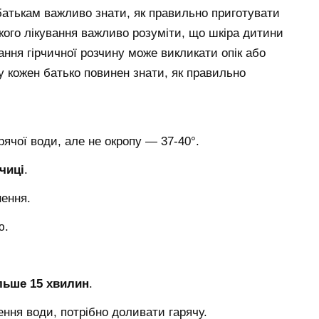
батькам важливо знати, як правильно приготувати
акого лікування важливо розуміти, що шкіра дитини
ння гірчичної розчину може викликати опік або
у кожен батько повинен знати, як правильно
рячої води, але не окропу — 37-40°.
чиці
.
нення.
ю.
льше 15 хвилин
.
ння води, потрібно доливати гарячу.