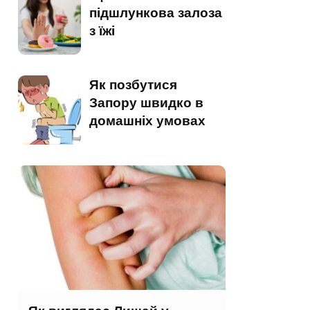
підшлункова залоза
з їжі
Як позбутися
Запору швидко в
домашніх умовах