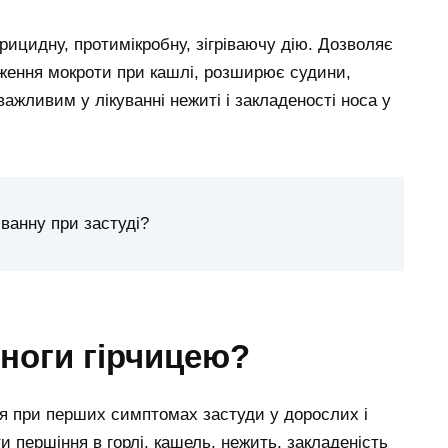
ерицидну, протимікробну, зігріваючу дію. Дозволяє
ження мокроти при кашлі, розширює судини,
ажливим у лікуванні нежиті і закладеності носа у
ванну при застуді?
ноги гірчицею?
я при перших симптомах застуди у дорослих і
и першіння в горлі, кашель, нежить, закладеність