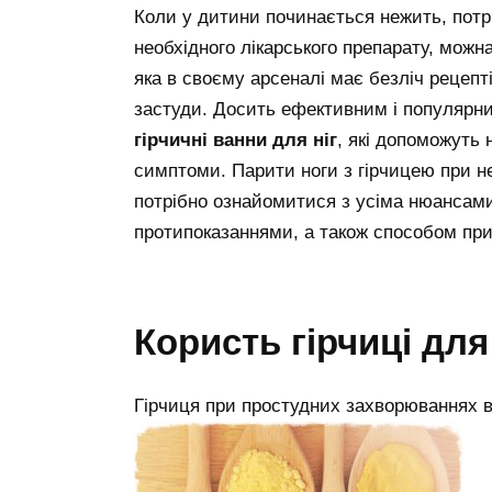
Коли у дитини починається нежить, потр
необхідного лікарського препарату, мож
яка в своєму арсеналі має безліч рецепт
застуди. Досить ефективним і популяр
гірчичні ванни для ніг
, які допоможуть 
симптоми. Парити ноги з гірчицею при н
потрібно ознайомитися з усіма нюансам
протипоказаннями, а також способом при
Користь гірчиці для
Гірчиця при простудних захворюваннях в