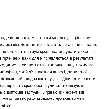
ладеністю носа, має протизапальну, зігріваючу
велика кількість антиоксидантів, органічних кислот,
ть підсилювати струм крові, полегшувати дихання,
 гірчичних ванн для ніг з’являється в результаті
ходяться в області стоп. Ширяння ніг у гірчичної
ий ефект, який з’являється внаслідок високої
 зігріваючий і подразнюючу дію. Діючі компоненти
 розширюють кровоносні судини, активізують
ь симптомів застуди. Зігріваючий ефект від
о, тому багато рекомендують проводити такі
 дітей.