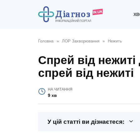
Перейти
до
ХВ
вмісту
Головна
»
ЛОР Захворювання
»
Нежить
Спрей від нежиті 
спрей від нежиті
НА ЧИТАННЯ
9 хв
У цій статті ви дізнаєтеся: