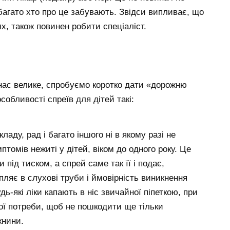
багато хто про це забувають. Звідси випливає, що
еях, також повинен робити спеціаліст.
 нас велике, спробуємо коротко дати «дорожню
собливості спреїв для дітей такі:
ладу, рад і багато іншого ні в якому разі не
омів нежиті у дітей, віком до одного року. Це
 під тиском, а спрей саме так її і подає,
пляє в слухові труби і ймовірність виникнення
ь-які ліки капають в ніс звичайної піпеткою, при
ьої потреби, щоб не пошкодити ще тільки
жнини.