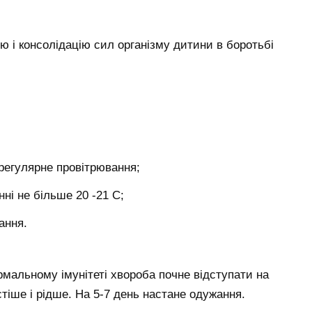
ю і консолідацію сил організму дитини в боротьбі
 регулярне провітрювання;
ні не більше 20 -21 С;
ання.
рмальному імунітеті хвороба почне відступати на
стіше і рідше. На 5-7 день настане одужання.