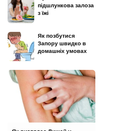
підшлункова залоза
з їжі
Як позбутися
Запору швидко в
домашніх умовах