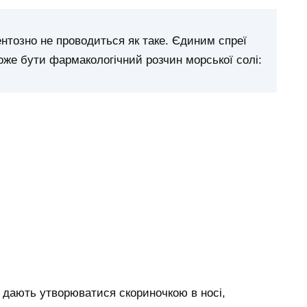
нтозно не проводиться як таке. Єдиним спреї
оже бути фармакологічний розчин морської солі:
 дають утворюватися скориночкою в носі,