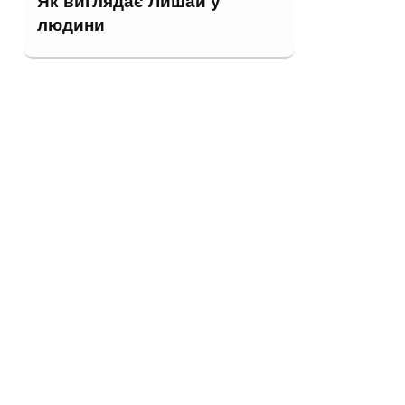
Як виглядає Лишай у
людини