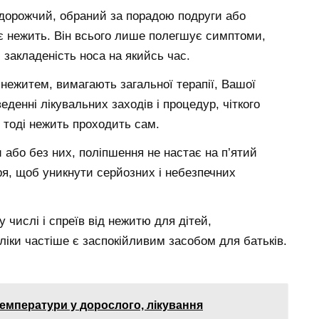
айдорожчий, обраний за порадою подруги або
ує нежить. Він всього лише полегшує симптоми,
 закладеність носа на якийсь час.
 нежитем, вимагають загальної терапії, Вашої
еденні лікувальних заходів і процедур, чіткого
і тоді нежить проходить сам.
и або без них, поліпшення не настає на п’ятий
ря, щоб уникнути серйозних і небезпечних
у числі і спреїв від нежитю для дітей,
 ліки частіше є заспокійливим засобом для батьків.
температури у дорослого, лікування