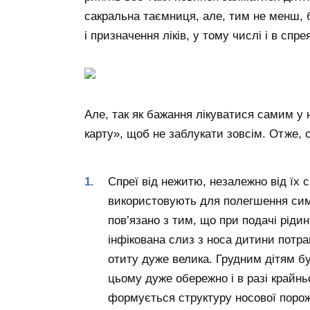
сакральна таємниця, але, тим не менш, 
і призначення ліків, у тому числі і в спр
Але, так як бажання лікуватися самим у
карту», щоб не заблукати зовсім. Отже, о
Спреї від нежитю, незалежно від їх ск
використовують для полегшення симпт
пов’язано з тим, що при подачі рідини
інфікована слиз з носа дитини потра
отиту дуже велика. Грудним дітям буд
цьому дуже обережно і в разі крайн
формується структуру носової поро