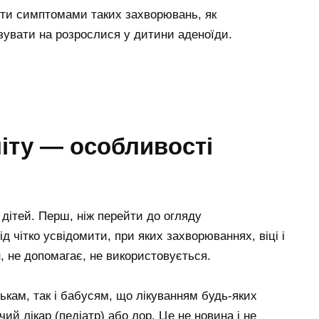
ути симптомами таких захворювань, як
зувати на розрослися у дитини аденоїди.
ніту — особливості
 дітей. Перш, ніж перейти до огляду
д чітко усвідомити, при яких захворюваннях, віці і
, не допомагає, не використовується.
тькам, так і бабусям, що лікуванням будь-яких
ий лікар (педіатр) або лор. Це не новина і не