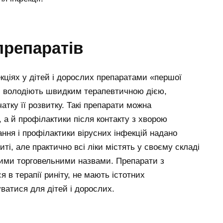
препаратів
кціях у дітей і дорослих препаратами «першої
які володіють швидким терапевтичною дією,
тку її розвитку. Такі препарати можна
, а й профілактики після контакту з хворою
ння і профілактики вірусних інфекцій надано
ті, але практично всі ліки містять у своєму складі
зними торговельними назвами. Препарати з
 в терапії риніту, не мають істотних
ватися для дітей і дорослих.