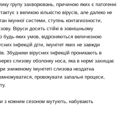
елику групу захворювань, причиною яких є патогенні
актує з великою кількістю вірусів, але далеко не
тан імунної системи, ступінь контагиозности,
изову. Віруси досить стійкі в зовнішньому
о будь-яких умов, відрізняються величезною
сних інфекцій діти, імунітет яких не завжди
ів. Збудники вірусних інфекцій проникають в
через слизову оболонку носа, яка в нормі захищає
При зниженому імунітеті слизова нездатна
змножуватися, провокувати запальні процеси,
ту.
они з кожним сезоном мутують, набувають