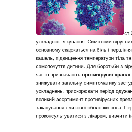
сті
ускладнює лікування. Симптоми вірусних
основному скаржаться на біль і першіння 
кашель, підвищення температури тіла та 
самопочуття дитини. Для боротьби з віру
часто призначають
противірусні краплі
знижувати загальну симптоматику застуди
ускладнень, прискорювати період одужан
великий асортимент противірусних препар
закапування слизової оболонки носа. Пер
проконсультуватися з лікарем, вивчити і