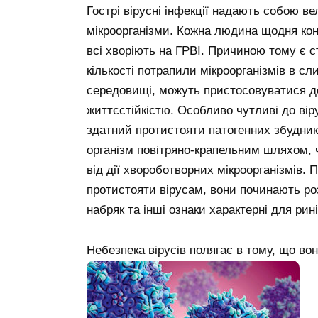
Гострі вірусні інфекції надають собою в
мікроорганізми. Кожна людина щодня конт
всі хворіють на ГРВІ. Причиною тому є с
кількості потрапили мікроорганізмів в сл
середовищі, можуть пристосовуватися д
життєстійкістю. Особливо чутливі до віру
здатний протистояти патогенних збудник
організм повітряно-крапельним шляхом, 
від дії хвороботворних мікроорганізмів. 
протистояти вірусам, вони починають ро
набряк та інші ознаки характерні для рині
Небезпека вірусів полягає в тому, що в