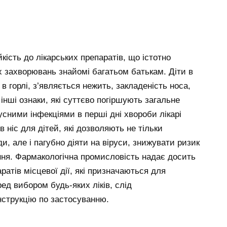
йкість до лікарських препаратів, що істотно
 захворювань знайомі багатьом батькам. Діти в
в горлі, з’являється нежить, закладеність носа,
інші ознаки, які суттєво погіршують загальне
сними інфекціями в перші дні хвороби лікарі
в ніс для дітей, які дозволяють не тільки
, але і пагубно діяти на віруси, знижувати ризик
ня. Фармакологічна промисловість надає досить
атів місцевої дії, які призначаються для
ед вибором будь-яких ліків, слід
нструкцію по застосуванню.