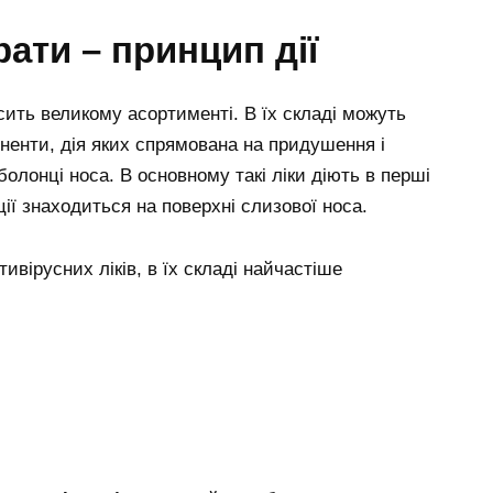
ати – принцип дії
осить великому асортименті. В їх складі можуть
ненти, дія яких спрямована на придушення і
олонці носа. В основному такі ліки діють в перші
ції знаходиться на поверхні слизової носа.
вірусних ліків, в їх складі найчастіше