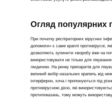
Огляд популярних 
При початку респіраторних вірусних інфе
допомоги» є саме краплі противірусні, 
дозволяють зупинити хворобу вже на поча
використовувати не тільки для лікування
людиною. На ринку препаратів для лікува
великий вибір назальних крапель від нежи
інтерферон, хоча і пропонуються під рі
противірусною дією, які використовуються
протипоказань, тому можуть використову