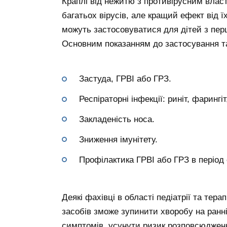
Краплі від нежитю з противірусним влас
багатьох вірусів, але кращий ефект від ї
можуть застосовуватися для дітей з перши
Основним показанням до застосування т
Застуда, ГРВІ або ГРЗ.
Респіраторні інфекції: риніт, фарингіт,
Закладеність носа.
Зниження імунітету.
Профілактика ГРВІ або ГРЗ в період 
Деякі фахівці в області педіатрії та тер
засобів зможе зупинити хворобу на ранні
симптомів, усунути ризик розповсюдженн