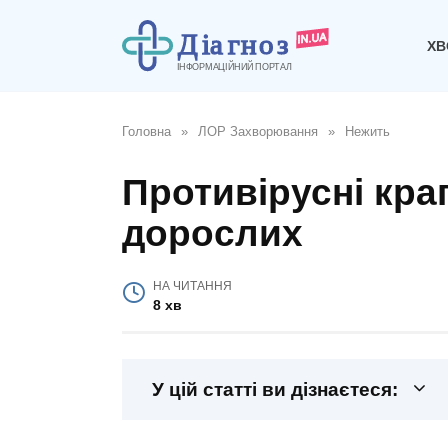
Перейти
до
ХВ
вмісту
Головна
»
ЛОР Захворювання
»
Нежить
Противірусні крап
дорослих
НА ЧИТАННЯ
8 хв
У цій статті ви дізнаєтеся: