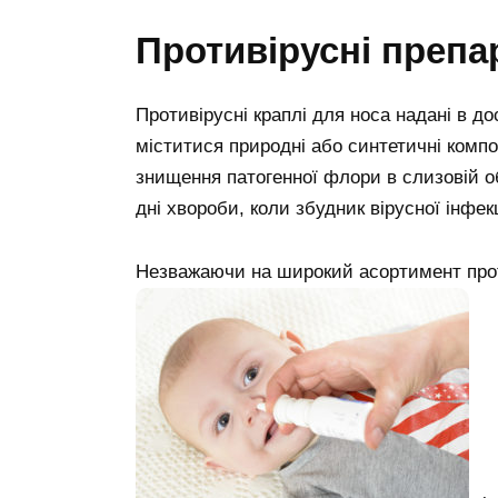
Противірусні препар
Противірусні краплі для носа надані в д
міститися природні або синтетичні компо
знищення патогенної флори в слизовій об
дні хвороби, коли збудник вірусної інфек
Незважаючи на широкий асортимент проти