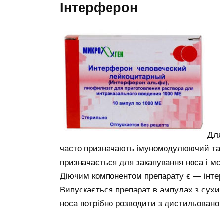
Інтерферон
Для
часто призначають імуномодулюючий та 
призначається для закапування носа і м
Діючим компонентом препарату є — інт
Випускається препарат в ампулах з сух
носа потрібно розводити з дистильован