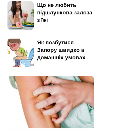
Що не любить
підшлункова залоза
з їжі
Як позбутися
Запору швидко в
домашніх умовах