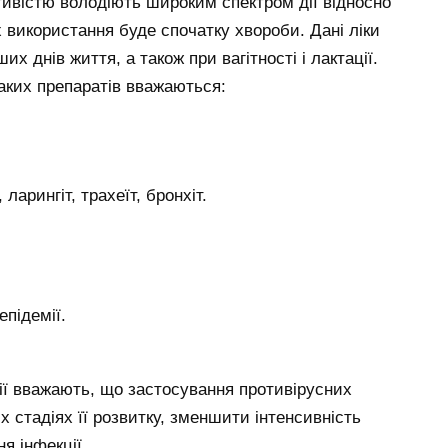
тивістю володіють широким спектром дії відносно
х використання буде спочатку хвороби. Дані ліки
х днів життя, а також при вагітності і лактації.
аких препаратів вважаються:
 ларингіт, трахеїт, бронхіт.
епідемії.
апії вважають, що застосування противірусних
х стадіях її розвитку, зменшити інтенсивність
я інфекції.