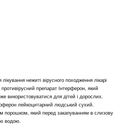
 лікування нежиті вірусного походження лікарі
противірусний препарат Інтерферон, який
оже використовуватися для дітей і дорослих.
ерферон лейкоцитарний людський сухий.
им порошком, який перед закапуванням в слизову
ою водою.