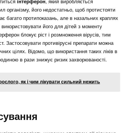
ститься
інтерферон
, який виробляється
ил організму, його недостатньо, щоб протистояти
ає багато протипоказань, але в назальних краплях
 використовувати його для дітей з моменту
ерферон блокує ріст і розмноження вірусів, тим
т. Застосовувати противірусні препарати можна
ичних цілях. Відомо, що використання таких ліків в
 людиною в рази знижує ризик захворюваності.
ослого, як і чим лікувати сильний нежить
сування