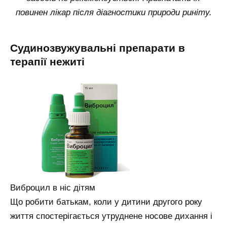
повинен лікар після діагностики природи риніту.
Судинозвужувальні препарати в
терапії нежиті
Виброцил в ніс дітям
Що робити батькам, коли у дитини другого року
життя спостерігається утруднене носове дихання і