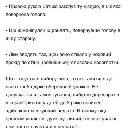
⦁ Правою рукою батько закопує ту ніздрю, в бік якої
повернена голова.
⦁ Цю ж маніпуляцію роблять, повернувши голову в
іншу сторону.
⦁ Ліки вводять так, щоб воно стікало у носовий
прохід по стінці (зовнішньої) слизових носоглотки.
Що стосується вибору ліків, то поставитися до
нього треба дуже обережно й уважно. Не
допускається самолікування, вибір медпрепаратів
в терапії ринітів у дітей до 3 років повинен
здійснювати лікуючий педіатр. В такому віці
організм малюків, дуже чутливий і не всі сучасні
ліки застосовуються в педіатрії.