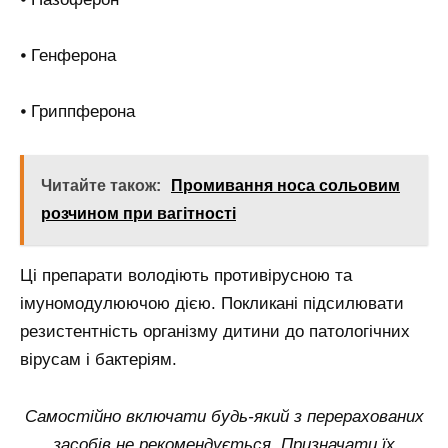
⦁ Генферона
⦁ Гриппферона
Читайте також:
Промивання носа сольовим
розчином при вагітності
Ці препарати володіють противірусною та
імуномодулюючою дією. Покликані підсилювати
резистентність організму дитини до патологічних
вірусам і бактеріям.
Самостійно включати будь-який з перерахованих
засобів не рекомендується. Призначати їх