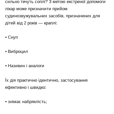
сильно течуть соплі? З метою екстреної допомоги
лікар може призначити прийом
судинозвужувальних засобів, призначених для
дітей від 2 років — краплі:
⦁ Снуп
⦁ Виброцил
⦁ Називин і аналоги
Їх дія практично ідентично, застосування
ефективно і швидко:
⦁ знімає набряклість;