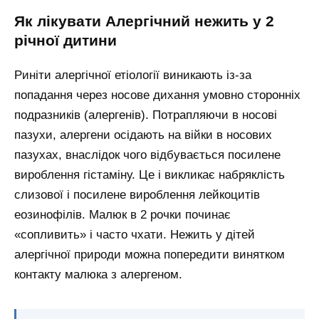
Як лікувати Алергічний нежить у 2
річної дитини
Риніти алергічної етіології виникають із-за
попадання через носове дихання умовно сторонніх
подразників (алергенів). Потрапляючи в носові
пазухи, алергени осідають на війки в носових
пазухах, внаслідок чого відбувається посилене
вироблення гістаміну. Це і викликає набряклість
слизової і посилене вироблення лейкоцитів
еозинофілів. Малюк в 2 рочки починає
«сопливить» і часто чхати. Нежить у дітей
алергічної природи можна попередити винятком
контакту малюка з алергеном.