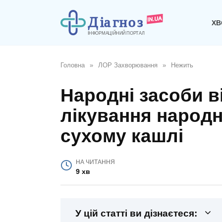
Перейти
до
ХВ
вмісту
Головна
»
ЛОР Захворювання
»
Нежить
Народні засоби в
лікування народ
сухому кашлі
НА ЧИТАННЯ
9 хв
У цій статті ви дізнаєтеся: