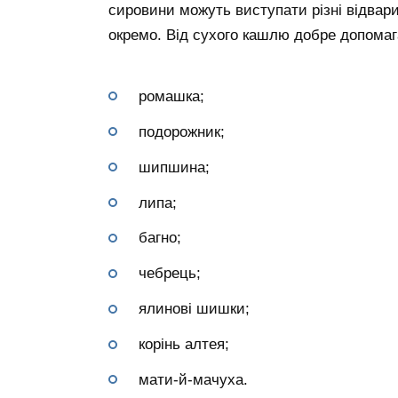
сировини можуть виступати різні відвари
окремо. Від сухого кашлю добре допомаг
ромашка;
подорожник;
шипшина;
липа;
багно;
чебрець;
ялинові шишки;
корінь алтея;
мати-й-мачуха.