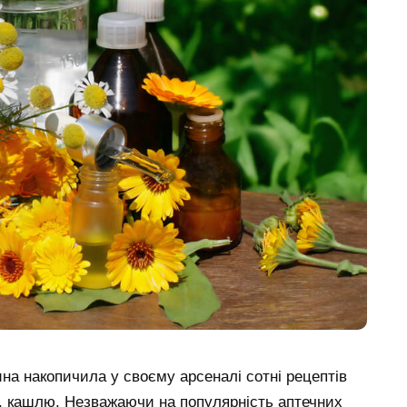
на накопичила у своєму арсеналі сотні рецептів
 кашлю. Незважаючи на популярність аптечних