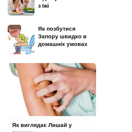
з їжі
Як позбутися
Запору швидко в
домашніх умовах
Як виглядає Лишай у