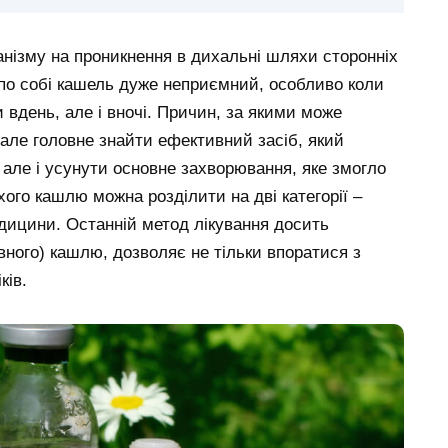
ганізму на проникнення в дихальні шляхи сторонніх
ам по собі кашель дуже неприємний, особливо коли
 вдень, але і вночі. Причин, за якими може
 але головне знайти ефективний засіб, який
 але і усунути основне захворювання, яке змогло
ого кашлю можна розділити на дві категорії –
едицини. Останній метод лікування досить
вного) кашлю, дозволяє не тільки впоратися з
ків.