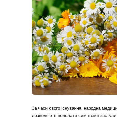
За часи свого існування, народна медици
дозволяють подолати симптоми застуди,