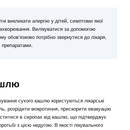
ні викликати алергію у дітей, симптоми якої
захворювання. Вилікуватися за допомогою
му обов’язково потрібно звернутися до лікаря,
и препаратами.
ашлю
кування сухого кашлю користуються лікарські
ль, розрідити мокротиння, прискорити евакуацію
 міститися в сиропах від кашлю, що підтверджує
ротьбі з цією недугою. В якості лікувального