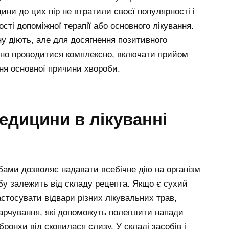
ини до цих пір не втратили своєї популярності і
сті допоміжної терапії або основного лікування.
ну діють, але для досягнення позитивного
инно проводитися комплексно, включати прийом
ння основної причини хвороби.
едицини в лікуванні
ами дозволяє надавати всебічне дію на організм
бу залежить від складу рецепта. Якщо є сухий
стосувати відвари різних лікувальних трав,
харчування, які допоможуть полегшити напади
ронхи від скопилася слизу. У складі засобів і