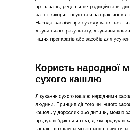
препаратів, рецепти нетрадиційної медиц
часто використовуються на практиці в яко
Народні засоби при сухому кашлі воісти
лікувального результату, лікування пов
інших препаратів або засобів для усуне
Користь народної м
сухого кашлю
Лікування сухого кашлю народними засоб
людини. Принцип дії того чи іншого засо
кашель у дорослих або дитини, можна за
продукти бджільництва, деякі продукти 
кашлю, розрідити мокротиння, очистити б