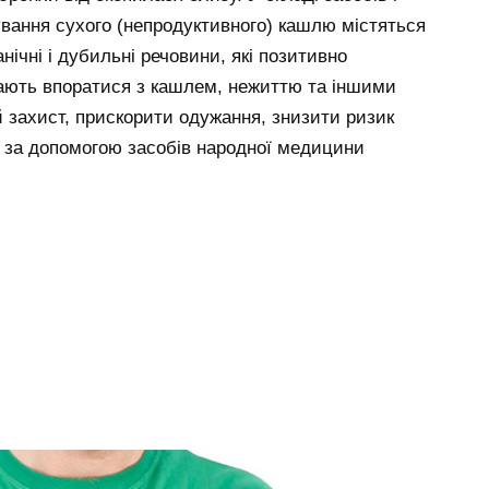
ування сухого (непродуктивного) кашлю містяться
анічні і дубильні речовини, які позитивно
ають впоратися з кашлем, нежиттю та іншими
 захист, прискорити одужання, знизити ризик
 за допомогою засобів народної медицини