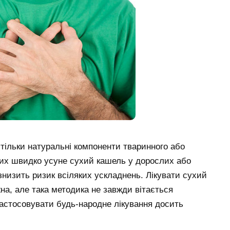
 тільки натуральні компоненти тваринного або
ких швидко усуне сухий кашель у дорослих або
знизить ризик всіляких ускладнень. Лікувати сухий
а, але така методика не завжди вітається
 застосовувати будь-народне лікування досить