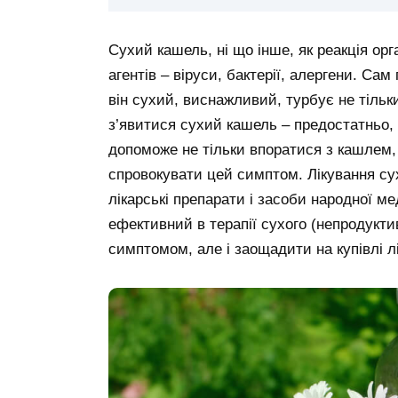
Сухий кашель, ні що інше, як реакція ор
агентів – віруси, бактерії, алергени. С
він сухий, виснажливий, турбує не тільки
з’явитися сухий кашель – предостатньо,
допоможе не тільки впоратися з кашлем,
спровокувати цей симптом. Лікування сух
лікарські препарати і засоби народної м
ефективний в терапії сухого (непродукти
симптомом, але і заощадити на купівлі лі