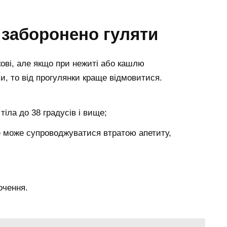
 заборонено гуляти
кові, але якщо при нежиті або кашлю
и, то від прогулянки краще відмовитися.
іла до 38 градусів і вище;
ке може супроводжуватися втратою апетиту,
очення.