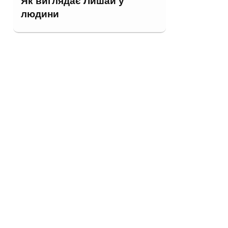
Як виглядає Лишай у
людини