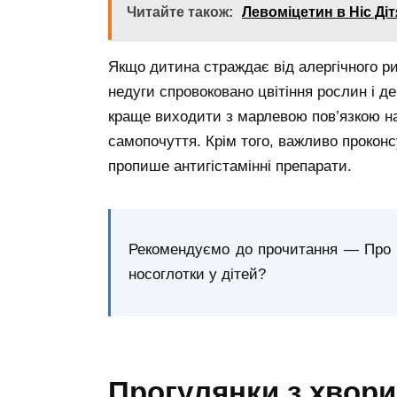
Читайте також:
Левоміцетин в Ніс Ді
Якщо дитина страждає від алергічного ри
недуги спровоковано цвітіння рослин і д
краще виходити з марлевою пов’язкою на
самопочуття. Крім того, важливо проконс
пропише антигістамінні препарати.
Рекомендуємо до прочитання — Про що
носоглотки у дітей?
Прогулянки з хвори