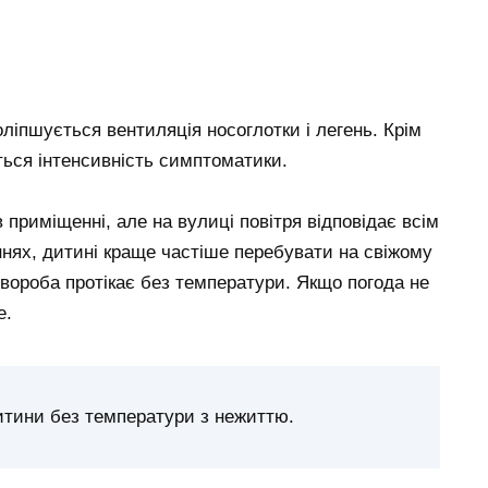
оліпшується вентиляція носоглотки і легень. Крім
ється інтенсивність симптоматики.
приміщенні, але на вулиці повітря відповідає всім
нях, дитині краще частіше перебувати на свіжому
 хвороба протікає без температури. Якщо погода не
е.
итини без температури з нежиттю.