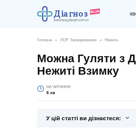
Перейти
до
ХВ
вмісту
Головна
»
ЛОР Захворювання
»
Нежить
Можна Гуляти з Д
Нежиті Взимку
НА ЧИТАННЯ
6 хв
У цій статті ви дізнаєтеся: