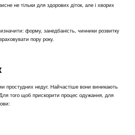
исне не тільки для здорових діток, але і хворих
визначити: форму, занедбаність, чинники розвитку
враховувати пору року.
к
ми простудних недуг. Найчастіше вони виникають
 Для того щоб прискорити процес одужання, для
ови: