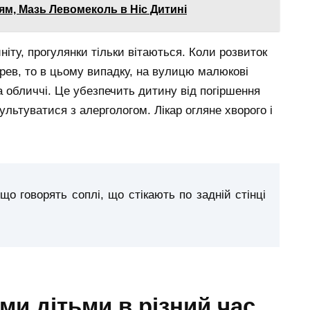
тям, Мазь Левомеколь в Ніс Дитині
ніту, прогулянки тільки вітаються. Коли розвиток
ерев, то в цьому випадку, на вулицю малюкові
 обличчі. Це убезпечить дитину від погіршення
ультуватися з алергологом. Лікар огляне хворого і
 говорять соплі, що стікають по задній стінці
ми дітьми в різний час