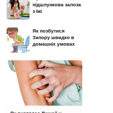
підшлункова залоза
з їжі
Як позбутися
Запору швидко в
домашніх умовах