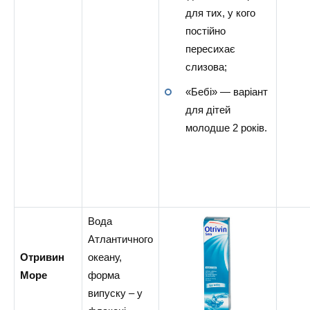
для тих, у кого
постійно
пересихає
слизова;
«Бебі» — варіант
для дітей
молодше 2 років.
Вода
Атлантичного
Отривин
океану,
Море
форма
випуску – у