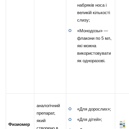
набряків носа і
великій кількості
слизу;
«Монодозы» —
флакони по 5 мл,
які можна
використовувати
як одноразові.
аналогічний
«Для дорослих»;
препарат,
«Для дітей»;
який
Физиомер
створено в