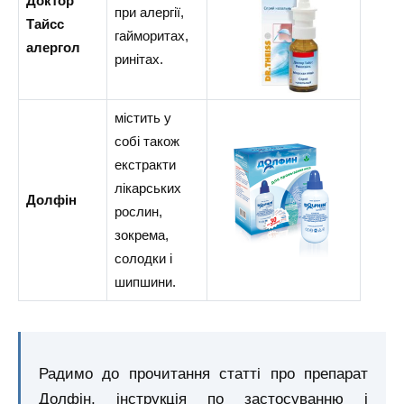
Доктор
при алергії,
Тайсс
гайморитах,
алергол
ринітах.
містить у
собі також
екстракти
лікарських
Долфін
рослин,
зокрема,
солодки і
шипшини.
Радимо до прочитання статті про препарат
Долфін, інструкція по застосуванню і