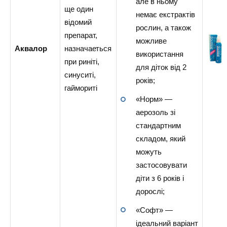
але в ньому
ще один
немає екстрактів
відомий
рослин, а також
препарат,
можливе
Аквалор
назначаеться
використання
при риніті,
для діток від 2
синуситі,
років;
гаймориті
«Норм» —
аерозоль зі
стандартним
складом, який
можуть
застосовувати
діти з 6 років і
дорослі;
«Софт» —
ідеальний варіант