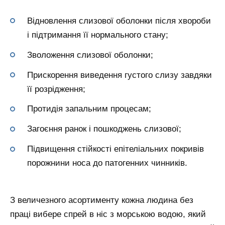
Відновлення слизової оболонки після хвороби
і підтримання її нормального стану;
Зволоження слизової оболонки;
Прискорення виведення густого слизу завдяки
її розрідження;
Протидія запальним процесам;
Загоєння ранок і пошкоджень слизової;
Підвищення стійкості епітеліальних покривів
порожнини носа до патогенних чинників.
З величезного асортименту кожна людина без
праці вибере спрей в ніс з морською водою, який