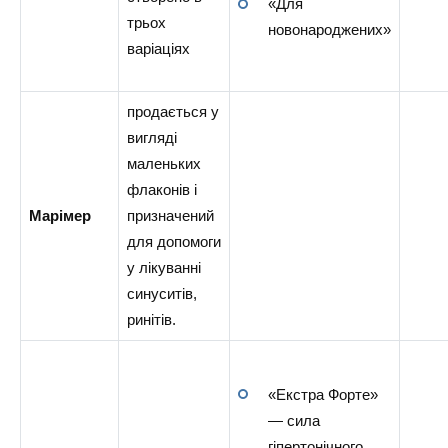
«Для
трьох
новонароджених»
варіаціях
продається у
вигляді
маленьких
флаконів і
Марімер
призначений
для допомоги
у лікуванні
синуситів,
ринітів.
«Екстра Форте»
— сила
гіпертонічного