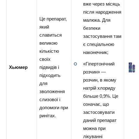
вже через місяць
після народження
Це препарат,
малюка. Для
який
безпеки
славиться
застосування там
великою
є спеціальною
кількістю
наконечник;
своїх
«Гіпертонічний
Хьюмер
підвидів і
розчин» —
підходить
розчин, в якому
для
натрій хлориду
зволоження
більше 0,9%. Це
слизової і
означає, що
допомоги при
застосовувати
ринітах.
даний препарат
можна при
лікуванні