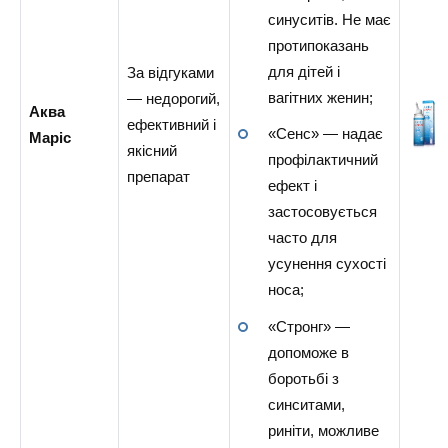
синуситів. Не має
протипоказань
для дітей і
За відгуками
вагітних женин;
— недорогий,
Аква
ефективний і
«Сенс» — надає
Маріс
якісний
профілактичний
препарат
ефект і
застосовується
часто для
усунення сухості
носа;
«Стронг» —
допоможе в
боротьбі з
синситами,
риніти, можливе