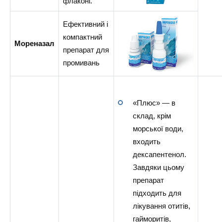
флаконі.
Ефективний і
компактний
Мореназал
препарат для
промивань
«Плюс» — в
склад, крім
морської води,
входить
дексапентенол.
Завдяки цьому
препарат
підходить для
лікування отитів,
гайморитів,