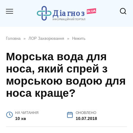
Перейти
до
вмісту
Головна
»
ЛОР Захворювання
»
Нежить
Морська вода для
носа, який спрей з
морською водою для
носа краще?
НА ЧИТАННЯ
ОНОВЛЕНО
10 хв
10.07.2018