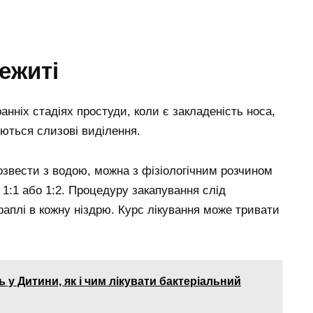
ежиті
анніх стадіях простуди, коли є закладеність носа,
яються слизові виділення.
розвести з водою, можна з фізіологічним розчином
1:1 або 1:2. Процедуру закапування слід
краплі в кожну ніздрю. Курс лікування може тривати
 у Дитини, як і чим лікувати бактеріальний