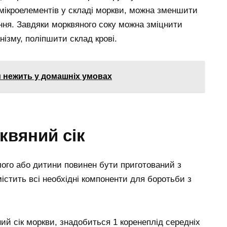
 мікроелементів у складі моркви, можна зменшити
ння. Завдяки морквяного соку можна зміцнити
нізму, поліпшити склад крові.
и нежить у домашніх умовах
квяний сік
лого або дитини повинен бути приготований з
істить всі необхідні компоненти для боротьби з
ий сік моркви, знадобиться 1 коренеплід середніх