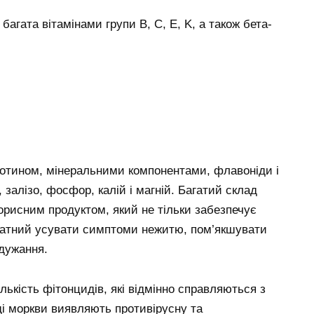
багата вітамінами групи В, C, E, K, а також бета-
отином, мінеральними компонентами, флавоніди і
 залізо, фосфор, калій і магній. Багатий склад
орисним продуктом, який не тільки забезпечує
здатний усувати симптоми нежитю, пом’якшувати
одужання.
лькість фітонцидів, які відмінно справляються з
ді моркви виявляють противірусну та