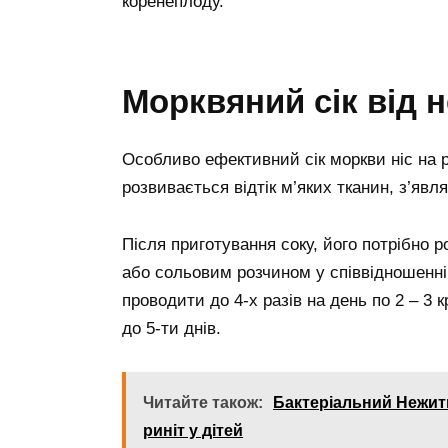
коренеплоду.
Морквяний сік від н
Особливо ефективний сік моркви ніс на р
розвивається відтік м’яких тканин, з’явл
Після приготування соку, його потрібно 
або сольовим розчином у співвідношенні 
проводити до 4-х разів на день по 2 – 3 
до 5-ти днів.
Читайте також:
Бактеріальний Нежить
риніт у дітей