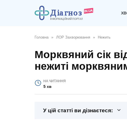
Перейти
до
ХВ
вмісту
Головна
»
ЛОР Захворювання
»
Нежить
Морквяний сік ві
нежиті морквяни
НА ЧИТАННЯ
5 хв
У цій статті ви дізнаєтеся: