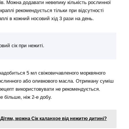
ів. Можна додавати невелику кількість рослинної
 краплі рекомендується тільки при відсутності
аплі в кожний носовий хід 3 рази на день.
ий сік при нежиті.
знадобиться 5 мл свіжовичавленого морквяного
 рослинного або оливкового масла. Отриману суміш
й рецепт використовувати не рекомендується.
е більше, ніж 2-е добу.
Дітям, можна Сік каланхое від нежитю дитині?