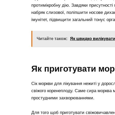
протимікробну дію. Завдяки присутності
набряк слизової, поліпшити носове диха
імунітет, підвищити загальний тонус орга
Читайте також:
Як швидко вилікуват
Як приготувати мор
Сік моркви для лікування нежиті у дорос
свіжого коренеплоду. Саме сира морква м
простудними захворюваннями.
Для того щоб приготувати свіжовичавлен