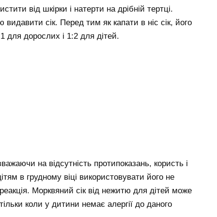
стити від шкірки і натерти на дрібній тертці.
видавити сік. Перед тим як капати в ніс сік, його
1 для дорослих і 1:2 для дітей.
важаючи на відсутність протипоказань, користь і
ітям в грудному віці використовувати його не
 реакція. Морквяний сік від нежитю для дітей може
тільки коли у дитини немає алергії до даного