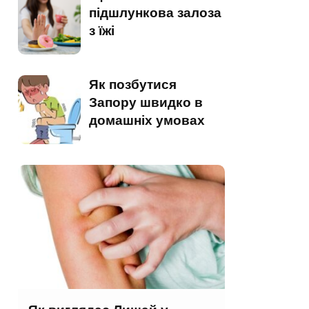
підшлункова залоза
з їжі
Як позбутися
Запору швидко в
домашніх умовах