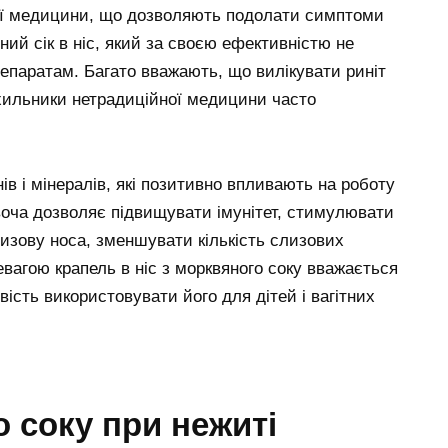
ної медицини, що дозволяють подолати симптоми
ий сік в ніс, який за своєю ефективністю не
епаратам. Багато вважають, що вилікувати риніт
хильники нетрадиційної медицини часто
нів і мінералів, які позитивно впливають на роботу
овоча дозволяє підвищувати імунітет, стимулювати
лизову носа, зменшувати кількість слизових
евагою крапель в ніс з морквяного соку вважається
вість використовувати його для дітей і вагітних
 соку при нежиті