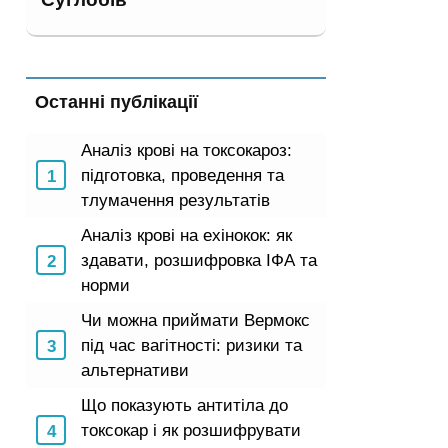
Останні публікації
Аналіз крові на токсокароз:
підготовка, проведення та
тлумачення результатів
Аналіз крові на ехінокок: як
здавати, розшифровка ІФА та
норми
Чи можна приймати Вермокс
під час вагітності: ризики та
альтернативи
Що показують антитіла до
токсокар і як розшифрувати