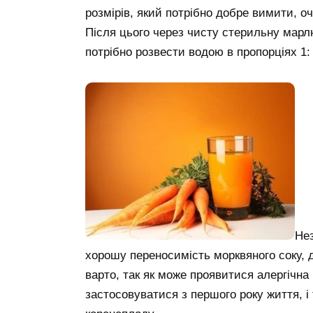
розмірів, який потрібно добре вимити, очи
Після цього через чисту стерильну марлю 
потрібно розвести водою в пропорціях 1: 
Нез
хорошу переносимість морквяного соку, д
варто, так як може проявитися алергічна
застосовуватися з першого року життя, і 