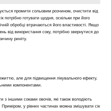
ується промити сольовим розчином, очистити від
ік потрібно готувати щодня, оскільки при його
ічній обробці втрачаються його властивості. Якщо
нь від використання соку, потрібно звернутися до
ричину риніту.
ежиттю, але для підвищення лікувального ефекту,
льними компонентами.
ти з іншими соками овочів, які також володіють
 Приміром, у рівних частинах можна змішувати сік