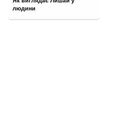
Як виглядає Лишай у
людини