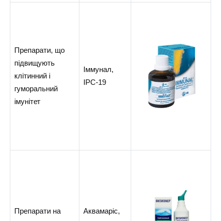
Препарати, що
підвищують
Іммунал,
клітинний і
ІРС-19
гуморальний
імунітет
Препарати на
Аквамаріс,