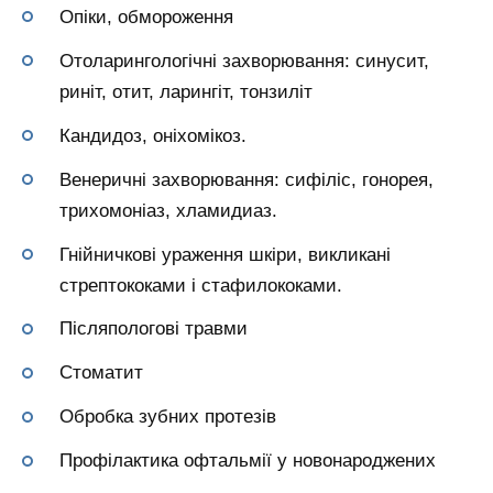
Опіки, обмороження
Отоларингологічні захворювання: синусит,
риніт, отит, ларингіт, тонзиліт
Кандидоз, оніхомікоз.
Венеричні захворювання: сифіліс, гонорея,
трихомоніаз, хламидиаз.
Гнійничкові ураження шкіри, викликані
стрептококами і стафилококами.
Післяпологові травми
Стоматит
Обробка зубних протезів
Профілактика офтальмії у новонароджених