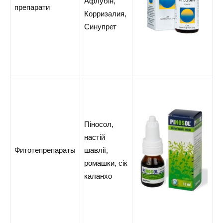
Афлубін,
препарати
Корризалия,
Синупрет
Піносол,
настій
Фитотепрепараты
шавлії,
ромашки, сік
каланхо