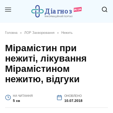
Перейти
до
вмісту
Головна
»
ЛОР Захворювання
»
Нежить
Мірамістин при
нежиті, лікування
Мірамістином
нежитю, відгуки
НА ЧИТАННЯ
ОНОВЛЕНО
5 хв
10.07.2018