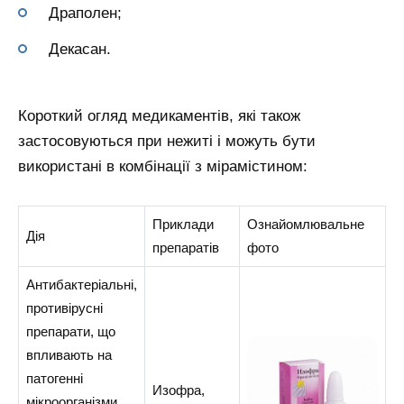
Драполен;
Декасан.
Короткий огляд медикаментів, які також
застосовуються при нежиті і можуть бути
використані в комбінації з мірамістином:
Приклади
Ознайомлювальне
Дія
препаратів
фото
Антибактеріальні,
противірусні
препарати, що
впливають на
патогенні
Изофра,
мікроорганізми,