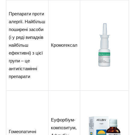
Препарати проти
алергії. Найбільш
поширені засоби
(і у ряді випадків
найбільш
Кромогексал
ефективні) з цієї
групи – це
антигістамінні
препарати
Еуфорбіум-
композитум,
Гомеопатичні