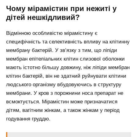
Чому мірамістин при нежиті у
дітей нешкідливий?
Відмінною особливістю мірамістину є
специфічність та селективність впливу на клітинну
мембрану бактерій. У зв’язку з тим, що ліпіди
мембран епітеліальних клітин слизової оболонки
мають істотно більшу довжину, ніж ліпіди мембран
клітин бактерій, він не здатний руйнувати клітини
людського організму вбудовуючись в структуру
мембрани. У кров з порожнини носа препарат не
всмоктується. Мірамістин може призначатися
дітям, вагітним жінкам, а також жінкам у період
годування груддю.