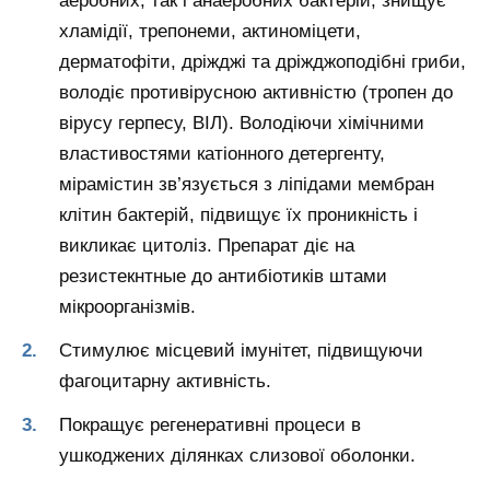
аеробних, так і анаеробних бактерій, знищує
хламідії, трепонеми, актиноміцети,
дерматофіти, дріжджі та дріжджоподібні гриби,
володіє противірусною активністю (тропен до
вірусу герпесу, ВІЛ). Володіючи хімічними
властивостями катіонного детергенту,
мірамістин зв’язується з ліпідами мембран
клітин бактерій, підвищує їх проникність і
викликає цитоліз. Препарат діє на
резистекнтные до антибіотиків штами
мікроорганізмів.
Стимулює місцевий імунітет, підвищуючи
фагоцитарну активність.
Покращує регенеративні процеси в
ушкоджених ділянках слизової оболонки.