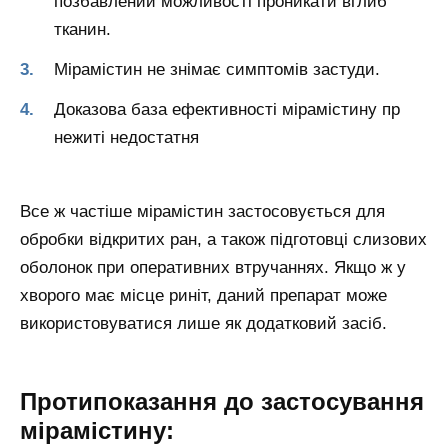
позбавлений можливості проникати вглиб
тканин.
Мірамістин не знімає симптомів застуди.
Доказова база ефективності мірамістину пр
нежиті недостатня
Все ж частіше мірамістин застосовується для
обробки відкритих ран, а також підготовці слизових
оболонок при оперативних втручаннях. Якщо ж у
хворого має місце риніт, даний препарат може
використовуватися лише як додатковий засіб.
Протипоказання до застосування
мірамістину: