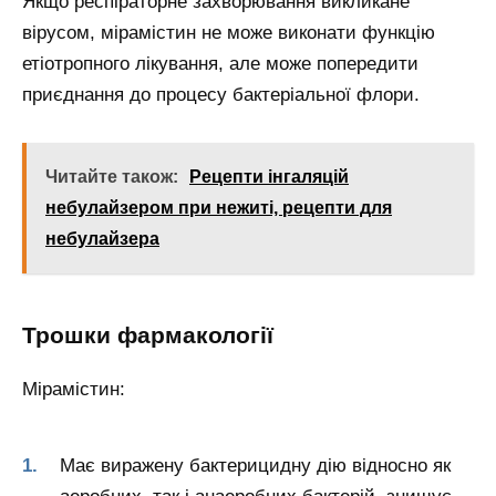
Якщо респіраторне захворювання викликане
вірусом, мірамістин не може виконати функцію
етіотропного лікування, але може попередити
приєднання до процесу бактеріальної флори.
Читайте також:
Рецепти інгаляцій
небулайзером при нежиті, рецепти для
небулайзера
Трошки фармакології
Мірамістин:
Має виражену бактерицидну дію відносно як