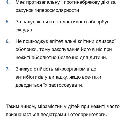
Має протизапальну і протинабрякову дію за
рахунок гиперосмолярности
За рахунок цього ж властивості абсорбує
ексудат.
Не пошкоджує епітеліальні клітини слизової
оболонки, тому закопування його в ніс при
нежиті абсолютно безпечно для дитини.
Знижує стійкість мікроорганізмів до
антибіотиків у випадку, якщо все-таки
доводиться їх застосовувати.
Таким чином, мірамістин у дітей при нежиті часто
призначається педіатрами і отоларингологи.