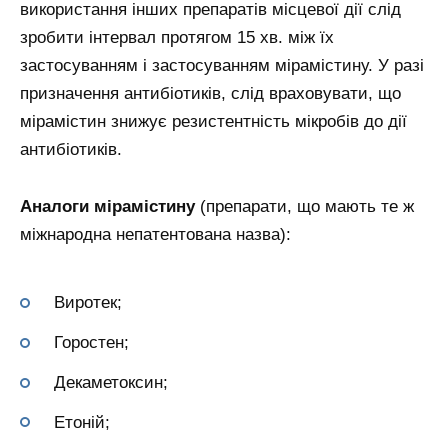
використання інших препаратів місцевої дії слід
зробити інтервал протягом 15 хв. між їх
застосуванням і застосуванням мірамістину. У разі
призначення антибіотиків, слід враховувати, що
мірамістин знижує резистентність мікробів до дії
антибіотиків.
Аналоги мірамістину
(препарати, що мають те ж
міжнародна непатентована назва):
Виротек;
Горостен;
Декаметоксин;
Етоній;