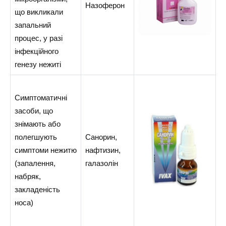
Назоферон
що викликали
запальний
процес, у разі
інфекційного
генезу нежиті
Симптоматичні
засоби, що
знімають або
полегшують
Санорин,
симптоми нежитю
нафтизин,
(запалення,
галазолін
набряк,
закладеність
носа)