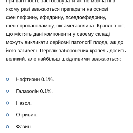
при вагітності, застосовувати які не можна ні в
якому разі вважаються препарати на основі
фенілефрину, ефедрину, псевдоефедрину,
фенілпропаноламіну, оксаметазолина. Краплі в ніс,
що містять дані компоненти у своєму складі
можуть викликати серйозні патології плода, аж до
його загибелі. Перелік заборонених крапель досить
великий, але найбільш шкідливими вважаються:
Нафтизин 0.1%.
Галазолін 0.1%.
Назол.
Отривин.
Фазин.