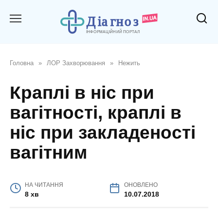
Перейти
до
вмісту
Головна
»
ЛОР Захворювання
»
Нежить
Краплі в ніс при
вагітності, краплі в
ніс при закладеності
вагітним
НА ЧИТАННЯ
ОНОВЛЕНО
8 хв
10.07.2018