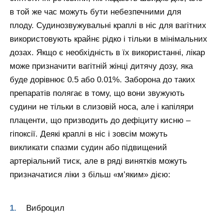
в той же час можуть бути небезпечними для
плоду. Судинозвужувальні краплі в ніс для вагітних
використовують крайнє рідко і тільки в мінімальних
дозах. Якщо є необхідність в їх використанні, лікар
може призначити вагітній жінці дитячу дозу, яка
буде дорівнює 0.5 або 0.01%. Заборона до таких
препаратів полягає в тому, що вони звужують
судини не тільки в слизовій носа, але і капіляри
плаценти, що призводить до дефіциту кисню –
гіпоксії. Деякі краплі в ніс і зовсім можуть
викликати спазми судин або підвищений
артеріальний тиск, але в ряді винятків можуть
призначатися ліки з більш «м’яким» дією:
Виброцил