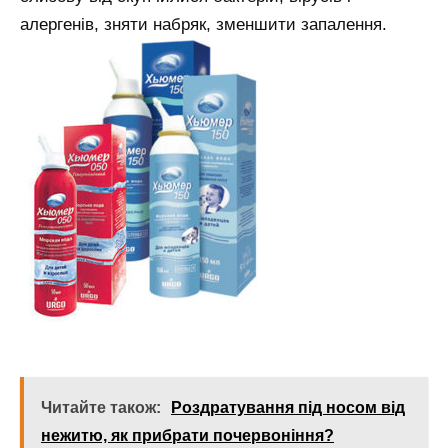
алергенів, зняти набряк, зменшити запалення.
Читайте також:
Роздратування під носом від
нежитю, як прибрати почервоніння?