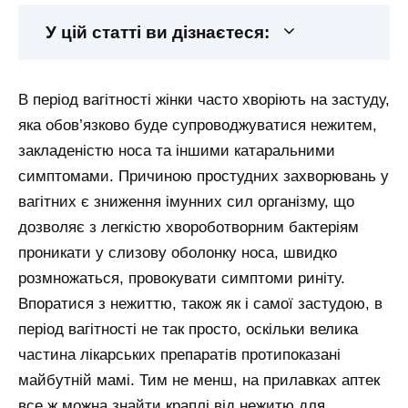
У цій статті ви дізнаєтеся:
В період вагітності жінки часто хворіють на застуду,
яка обов’язково буде супроводжуватися нежитем,
закладеністю носа та іншими катаральними
симптомами. Причиною простудних захворювань у
вагітних є зниження імунних сил організму, що
дозволяє з легкістю хвороботворним бактеріям
проникати у слизову оболонку носа, швидко
розмножаться, провокувати симптоми риніту.
Впоратися з нежиттю, також як і самої застудою, в
період вагітності не так просто, оскільки велика
частина лікарських препаратів протипоказані
майбутній мамі. Тим не менш, на прилавках аптек
все ж можна знайти краплі від нежитю для