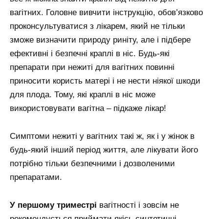
вагітних. Головне вивчити інструкцію, обов’язково
проконсультуватися з лікарем, який не тільки
зможе визначити природу риніту, але і підбере
ефективні і безпечні краплі в ніс. Будь-які
препарати при нежиті для вагітних повинні
приносити користь матері і не нести ніякої шкоди
для плода. Тому, які краплі в ніс може
використовувати вагітна – підкаже лікар!
Симптоми нежиті у вагітних такі ж, як і у жінок в
будь-який інший період життя, але лікувати його
потрібно тільки безпечними і дозволеними
препаратами.
У
першому
триместрі
вагітності і зовсім не
рекомендується приймати якісь синтетичні