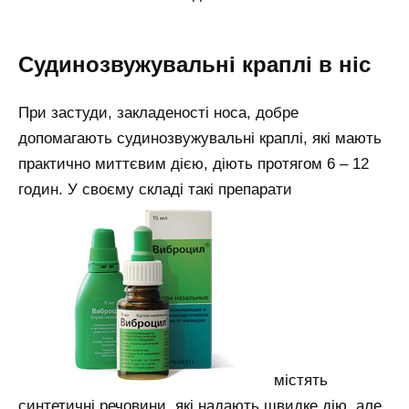
Судинозвужувальні краплі в ніс
При застуди, закладеності носа, добре
допомагають судинозвужувальні краплі, які мають
практично миттєвим дією, діють протягом 6 – 12
годин. У своєму складі такі препарати
містять
синтетичні речовини, які надають швидке дію, але