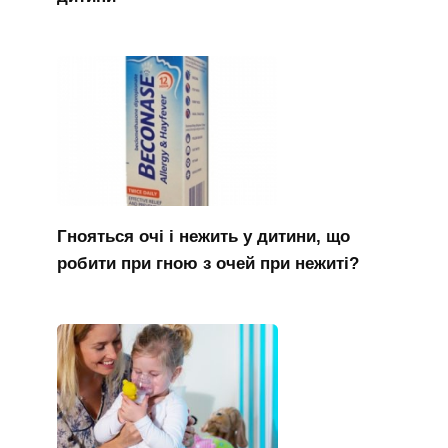
Гнояться очі і нежить у дитини, що
робити при гною з очей при нежиті?