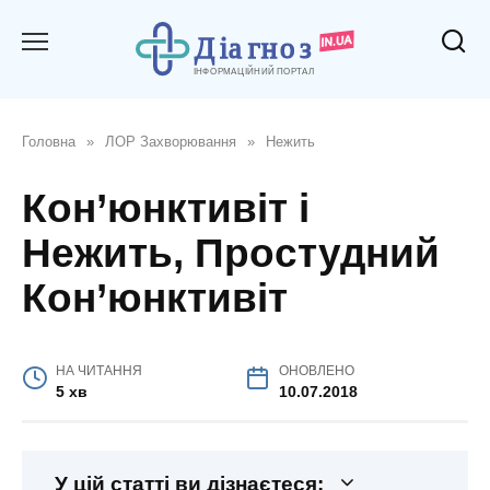
Перейти
до
вмісту
Головна
»
ЛОР Захворювання
»
Нежить
Кон’юнктивіт і
Нежить, Простудний
Кон’юнктивіт
НА ЧИТАННЯ
ОНОВЛЕНО
5 хв
10.07.2018
У цій статті ви дізнаєтеся: