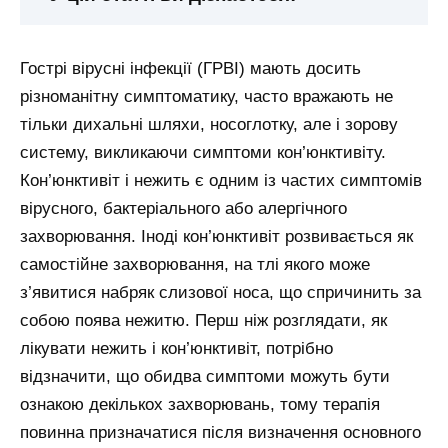
Гострі вірусні інфекції (ГРВІ) мають досить
різноманітну симптоматику, часто вражають не
тільки дихальні шляхи, носоглотку, але і зорову
систему, викликаючи симптоми кон’юнктивіту.
Кон’юнктивіт і нежить є одним із частих симптомів
вірусного, бактеріального або алергічного
захворювання. Іноді кон’юнктивіт розвивається як
самостійне захворювання, на тлі якого може
з’явитися набряк слизової носа, що спричинить за
собою поява нежитю. Перш ніж розглядати, як
лікувати нежить і кон’юнктивіт, потрібно
відзначити, що обидва симптоми можуть бути
ознакою декількох захворювань, тому терапія
повинна призначатися після визначення основного