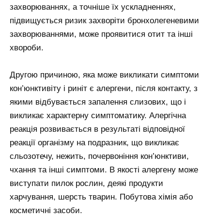
захворюваннях, а точніше їх ускладненнях,
підвищується ризик захворіти бронхолегеневими
захворюваннями, може проявитися отит та інші
хвороби.
Другою причиною, яка може викликати симптоми
кон’юнктивіту і риніт є алергени, після контакту, з
якими відбувається запалення слизових, що і
викликає характерну симптоматику. Алергічна
реакція розвивається в результаті відповідної
реакції організму на подразник, що викликає
сльозотечу, нежить, почервоніння кон’юнктиви,
чхання та інші симптоми. В якості алергену може
виступати пилок рослин, деякі продукти
харчування, шерсть тварин. Побутова хімія або
косметичні засоби.