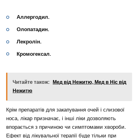
Аллергодил.
Олопатадин.
Лекролін.
Кромогексал.
Читайте також:
Мед від Нежитю, Мед в Ніс від
Нежитю
Крім препаратів для закапування очей і слизової
носа, лікар призначає, і інші ліки дозволяють
впорається з причиною чи симптомами хвороби.
Ефект від лікувальної терапії буде тільки при