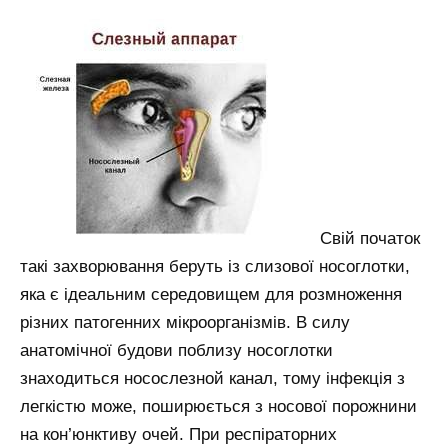
Свій початок
такі захворювання беруть із слизової носоглотки,
яка є ідеальним середовищем для розмноження
різних патогенних мікроорганізмів. В силу
анатомічної будови поблизу носоглотки
знаходиться носослезной канал, тому інфекція з
легкістю може, поширюється з носової порожнини
на кон’юнктиву очей. При респіраторних