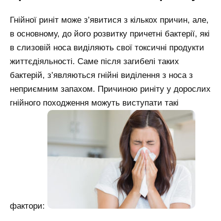
Гнійної риніт може з’явитися з кількох причин, але,
в основному, до його розвитку причетні бактерії, які
в слизовій носа виділяють свої токсичні продукти
життєдіяльності. Саме після загибелі таких
бактерій, з’являються гнійні виділення з носа з
неприємним запахом. Причиною риніту у дорослих
гнійного походження можуть виступати такі
фактори: