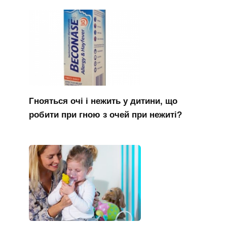
Гнояться очі і нежить у дитини, що
робити при гною з очей при нежиті?