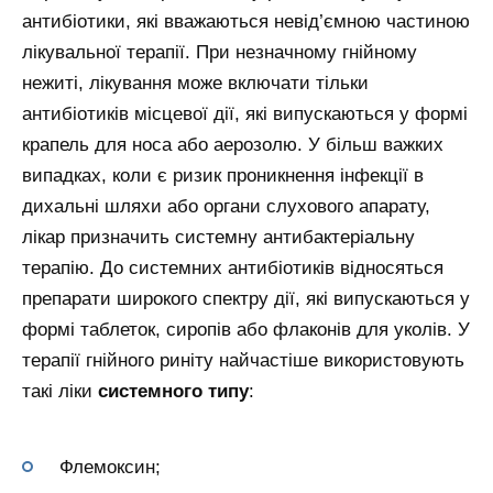
антибіотики, які вважаються невід’ємною частиною
лікувальної терапії. При незначному гнійному
нежиті, лікування може включати тільки
антибіотиків місцевої дії, які випускаються у формі
крапель для носа або аерозолю. У більш важких
випадках, коли є ризик проникнення інфекції в
дихальні шляхи або органи слухового апарату,
лікар призначить системну антибактеріальну
терапію. До системних антибіотиків відносяться
препарати широкого спектру дії, які випускаються у
формі таблеток, сиропів або флаконів для уколів. У
терапії гнійного риніту найчастіше використовують
такі ліки
системного типу
:
Флемоксин;