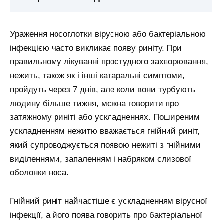
Ураження носоглотки вірусною або бактеріальною
інфекцією часто викликає появу риніту. При
правильному лікуванні простудного захворювання,
нежить, також як і інші катаральні симптоми,
пройдуть через 7 днів, але коли вони турбують
людину більше тижня, можна говорити про
затяжному риніті або ускладненнях. Поширеним
ускладненням нежитю вважається гнійний риніт,
який супроводжується появою нежиті з гнійними
виділеннями, запаленням і набряком слизової
оболонки носа.
Гнійний риніт найчастіше є ускладненням вірусної
інфекції, а його поява говорить про бактеріальної