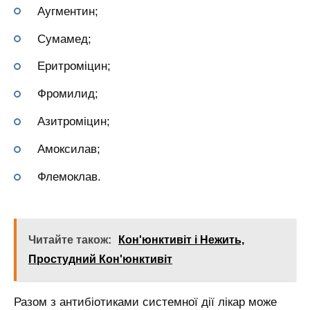
Аугментин;
Сумамед;
Еритроміцин;
Фромилид;
Азитроміцин;
Амоксилав;
Флемоклав.
Читайте також:
Кон'юнктивіт і Нежить,
Простудний Кон'юнктивіт
Разом з антибіотиками системної дії лікар може