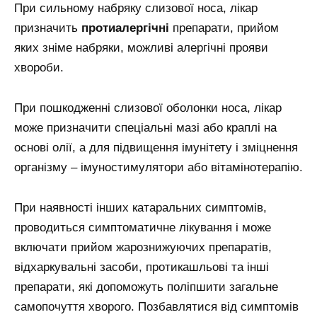
При сильному набряку слизової носа, лікар
призначить
протиалергічні
препарати, прийом
яких зніме набряки, можливі алергічні прояви
хвороби.
При пошкодженні слизової оболонки носа, лікар
може призначити спеціальні мазі або краплі на
основі олії, а для підвищення імунітету і зміцнення
організму – імуностимулятори або вітамінотерапію.
При наявності інших катаральних симптомів,
проводиться симптоматичне лікування і може
включати прийом жарознижуючих препаратів,
відхаркувальні засоби, протикашльові та інші
препарати, які допоможуть поліпшити загальне
самопочуття хворого. Позбавлятися від симптомів