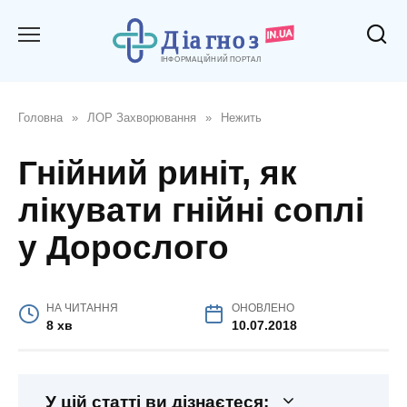
Перейти
до
вмісту
Головна
»
ЛОР Захворювання
»
Нежить
Гнійний риніт, як
лікувати гнійні соплі
у Дорослого
НА ЧИТАННЯ
ОНОВЛЕНО
8 хв
10.07.2018
У цій статті ви дізнаєтеся: