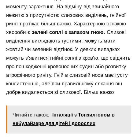
моменту зараження. На відміну від звичайного
нежитю з присутністю слизових виділень, гнійної
риніт протікає більш важко. Характерною ознакою
хвороби є
зелені соплі з запахом гною
. Слизові
виділення виглядають густими, можуть мати
жовтий чи зелений відтінок. У деяких випадках
можуть з’явитися гнійні соплі з кров’ю, що свідчить
про пошкодженні кровоносних судин або розвитку
атрофічного риніту. Гній в слизовій носа має густу
консистенцію, але при правильному сякання він
добре видаляється зі слизової. Більш важко
Читайте також:
Інгаляції з Тонзилгоном в
небулайзере для дітей і дорослих