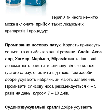
Терапія гнійного нежитю
може включати прийом таких лікарських
препаратів і процедур:
Промивання носових пазух
. Користь принесуть
сольові та антибактеріальні розчини:
Салін, Аква
лор, Хюмер, Марімер, Мірамістин
та інші, які
допомагають очистити слизову від скопилася
густого слизу, очистити від гною. Такі засоби
добре усувають набряки, знімають запалення.
Промивати слизову носа рекомендується 4 – 5
разів на день, курсом 7 – 10 днів.
Судинозвужувальні краплі
добре усувають