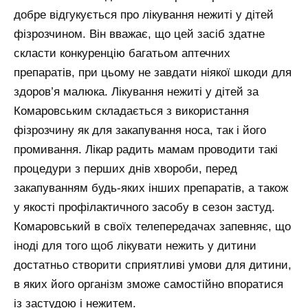
добре відгукується про лікування нежиті у дітей
фізрозчином. Він вважає, що цей засіб здатне
скласти конкуренцію багатьом аптечних
препаратів, при цьому не завдати ніякої шкоди для
здоров’я малюка. Лікування нежиті у дітей за
Комаровським складається з використання
фізрозчину як для закапування носа, так і його
промивання. Лікар радить мамам проводити такі
процедури з перших днів хвороби, перед
закапуванням будь-яких інших препаратів, а також
у якості профілактичного засобу в сезон застуд.
Комаровський в своїх телепередачах запевняє, що
іноді для того щоб лікувати нежить у дитини
достатньо створити сприятливі умови для дитини,
в яких його організм зможе самостійно впоратися
із застудою і нежитем.