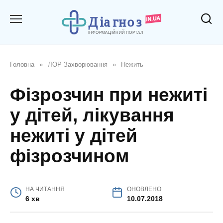
Перейти
до
вмісту
Головна
»
ЛОР Захворювання
»
Нежить
Фізрозчин при нежиті
у дітей, лікування
нежиті у дітей
фізрозчином
НА ЧИТАННЯ
ОНОВЛЕНО
6 хв
10.07.2018