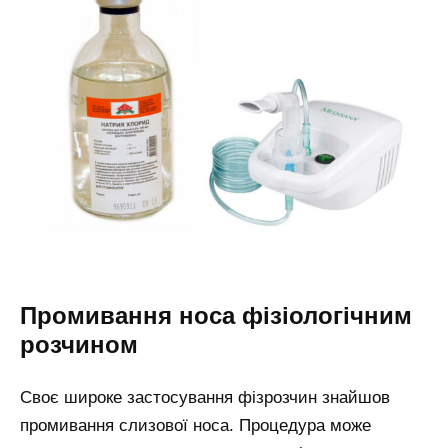
Промивання носа фізіологічним
розчином
Своє широке застосування фізрозчин знайшов
промивання слизової носа. Процедура може