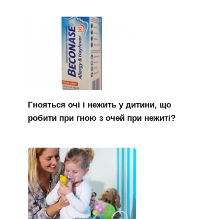
Гнояться очі і нежить у дитини, що
робити при гною з очей при нежиті?