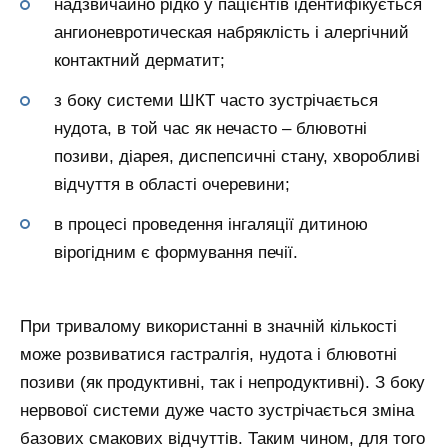
надзвичайно рідко у пацієнтів ідентифікується
ангионевротическая набряклість і алергічний
контактний дерматит;
з боку системи ШКТ часто зустрічається
нудота, в той час як нечасто – блювотні
позиви, діарея, диспепсичні стану, хворобливі
відчуття в області очеревини;
в процесі проведення інгаляції дитиною
вірогідним є формування печії.
При тривалому використанні в значній кількості
може розвиватися гастралгія, нудота і блювотні
позиви (як продуктивні, так і непродуктивні). З боку
нервової системи дуже часто зустрічається зміна
базових смакових відчуттів. Таким чином, для того