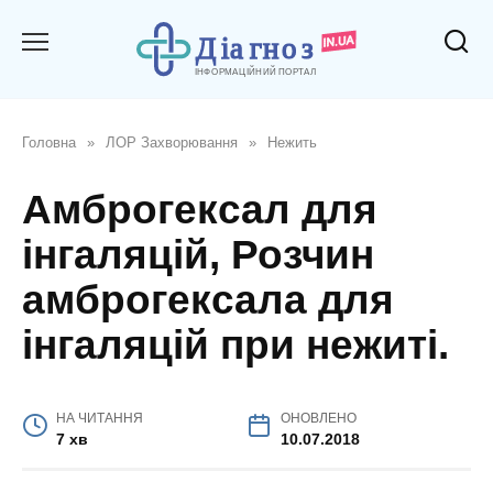
Перейти
до
вмісту
Головна
»
ЛОР Захворювання
»
Нежить
Амброгексал для
інгаляцій, Розчин
амброгексала для
інгаляцій при нежиті.
НА ЧИТАННЯ
ОНОВЛЕНО
7 хв
10.07.2018