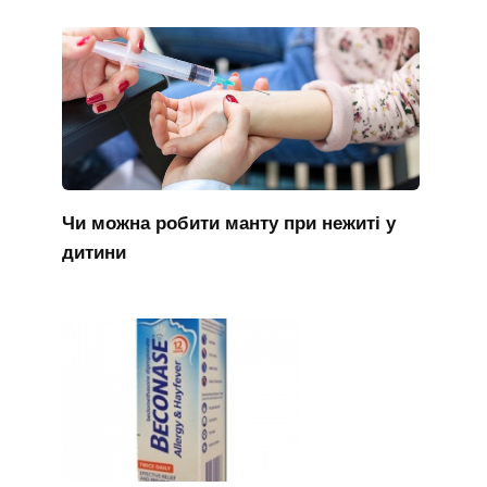
Чи можна робити манту при нежиті у
дитини