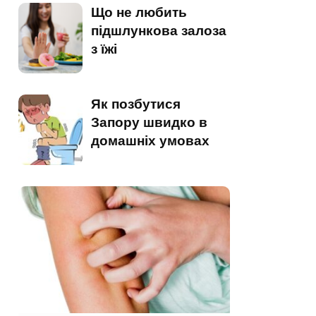
Що не любить
підшлункова залоза
з їжі
Як позбутися
Запору швидко в
домашніх умовах