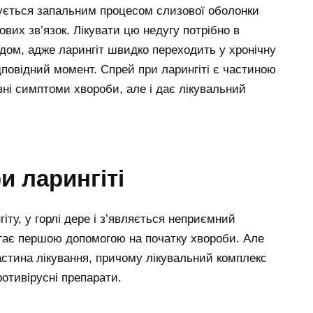
зується запальним процесом слизової оболонки
ових зв’язок. Лікувати цю недугу потрібно в
дом, адже ларингіт швидко переходить у хронічну
дповідний момент. Спрей при ларингіті є частиною
овні симптоми хвороби, але і дає лікувальний
и ларингіті
ту, у горлі дере і з’являється неприємний
стає першою допомогою на початку хвороби. Але
астина лікування, причому лікувальний комплекс
ротивірусні препарати.