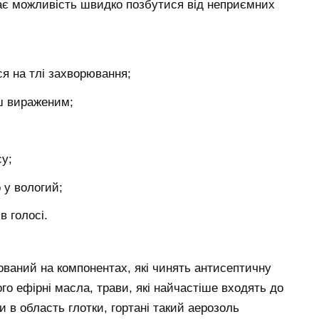
 дає можливість швидко позбутися від неприємних
ься на тлі захворювання;
ш вираженим;
су;
 у вологий;
в голосі.
нований на компонентах, які чинять антисептичну
го ефірні масла, трави, які найчастіше входять до
и в область глотки, гортані такий аерозоль