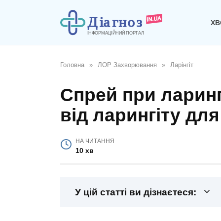
Перейти
до
ХВ
вмісту
Головна
»
ЛОР Захворювання
»
Ларінгіт
Спрей при ларинг
від ларингіту для
НА ЧИТАННЯ
10 хв
У цій статті ви дізнаєтеся: