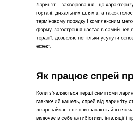
Ларингіт – захворювання, що характери
гортані, дихальних шляхів, а також голос
терміновому порядку і комплексним мето
форму, загострення настає в самий неві
терапії, дозволяє не тільки усунути осн
ефект.
Як працює спрей пр
Коли з’являються перші симптоми ларингі
гавкаючий кашель, спрей від ларингіту 
лікарі найчастіше призначають його як ч
включає в себе антибіотики, інгаляції і п