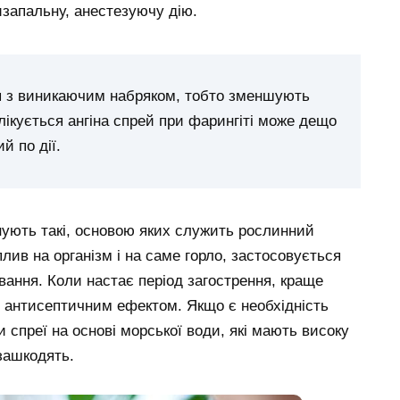
изапальну, анестезуючу дію.
я з виникаючим набряком, тобто зменшують
лікується ангіна спрей при фарингіті може дещо
й по дії.
існують такі, основою яких служить рослинний
лив на організм і на саме горло, застосовується
вання. Коли настає період загострення, краще
 антисептичним ефектом. Якщо є необхідність
 спреї на основі морської води, які мають високу
 зашкодять.