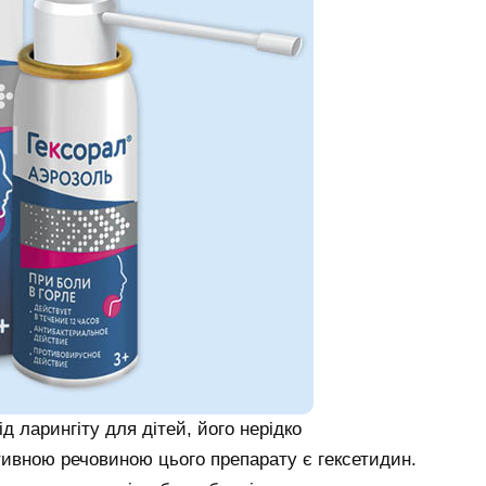
д ларингіту для дітей, його нерідко
ктивною речовиною цього препарату є гексетидин.