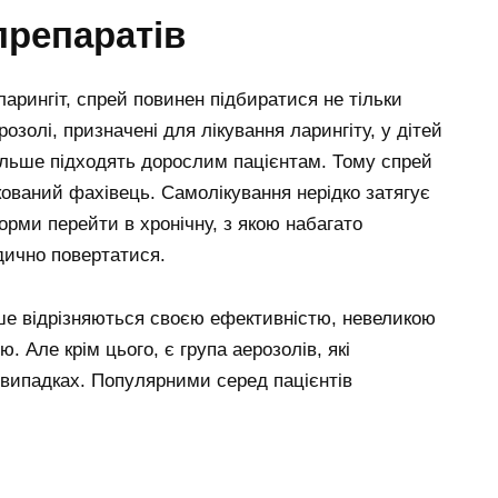
препаратів
арингіт, спрей повинен підбиратися не тільки
ерозолі, призначені для лікування ларингіту, у дітей
 більше підходять дорослим пацієнтам. Тому спрей
ікований фахівець. Самолікування нерідко затягує
орми перейти в хронічну, з якою набагато
дично повертатися.
ше відрізняються своєю ефективністю, невеликою
ю. Але крім цього, є група аерозолів, які
випадках. Популярними серед пацієнтів