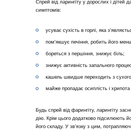
Спрей від ларингіту у дорослих і дітей
симптомів:
усуває сухість в горлі, яка з’являєт
пом’якшує печіння, робить його мен
бореться з першіння, знижує біль;
знижує активність запального проце
кашель швидше переходить з сухого
майже пропадає осиплість і хрипота 
Будь спрей від фарингіту, ларингіту зас
дію. Крім цього додатково підсилюють йо
його складу. У зв’язку з цим, потрапляюч