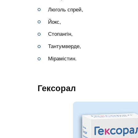
Люголь спрей,
Йокс,
Стопангін,
Тантумверде,
Мірамістин.
Гексорал