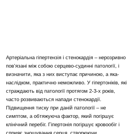
Артеріальна гіпертензія і стенокардія – нерозривно
пов’язані між собою серцево-судинні патології, і
визначити, яка з них виступає причиною, а яка-
наслідком, практично неможливо. У гіпертоніків, які
страждають від патології протягом 2-3-х років,
часто розвиваються напади стенокардії.
Підвищення тиску при даній патології – не
симптом, а обтяжуюча фактор, який погіршує
клінічний перебіг. Гіпертонія погіршує кровообіг і
сприяє зношування серця, створюючи