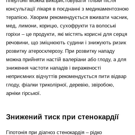
гіпертонії можна використовувати тільки після
консультації лікаря в поєднанні з медикаментозною
терапією. Хворим рекомендується вживати часник,
мед, лимони, корицю, сухофрукти та волоські
горіхи – це продукти, які містять корисні для серця
речовини, що зміцнюють судини і знижують ризик
розвитку атеросклерозу. При розвитку нападу
можна прийняти настій валеріани або глоду, а для
зниження частоти нападів і вираженості
неприємних відчуттів рекомендується пити відвар
глоду, фіалки триколірної, деревію, звіробою,
арніки гірської.
Знижений тиск при стенокардії
Гіпотонія при діагноз стенокардія – рідко