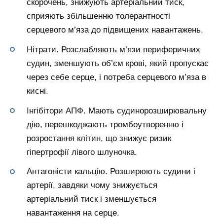
скорочень, знижують артеріальний тиск,
сприяють збільшенню толерантності
серцевого м’яза до підвищених навантажень.
Нітрати. Розслабляють м’язи периферичних
судин, зменшують об’єм крові, який пропускає
через себе серце, і потреба серцевого м’яза в
кисні.
Інгібітори АПФ. Мають судинорозширювальну
дію, перешкоджають тромбоутворенню і
розростання клітин, що знижує ризик
гіпертрофії лівого шлуночка.
Антагоністи кальцію. Розширюють судини і
артерії, завдяки чому знижується
артеріальний тиск і зменшується
навантаження на серце.