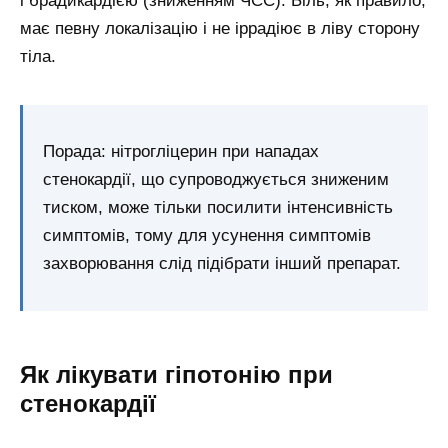
і брадикардією (зниженням ЧСС). Біль, як правило,
має певну локалізацію і не іррадіює в ліву сторону
тіла.
Порада: нітрогліцерин при нападах
стенокардії, що супроводжується зниженим
тиском, може тільки посилити інтенсивність
симптомів, тому для усунення симптомів
захворювання слід підібрати інший препарат.
Як лікувати гіпотонію при
стенокардії