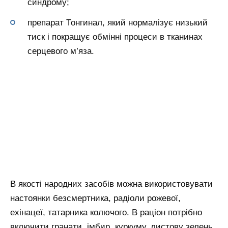
синдрому;
препарат Тонгинал, який нормалізує низький
тиск і покращує обмінні процеси в тканинах
серцевого м’яза.
В якості народних засобів можна використовувати
настоянки безсмертника, радіоли рожевої,
ехінацеї, татарника колючого. В раціон потрібно
включити гранати, імбир, куркуму, листову зелень,