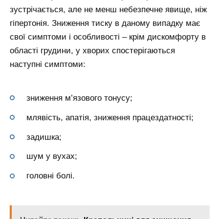
зустрічається, але не менш небезпечне явище, ніж
гіпертонія. Зниження тиску в даному випадку має
свої симптоми і особливості – крім дискомфорту в
області грудини, у хворих спостерігаються
наступні симптоми:
зниження м’язового тонусу;
млявість, апатія, зниження працездатності;
задишка;
шум у вухах;
головні болі.