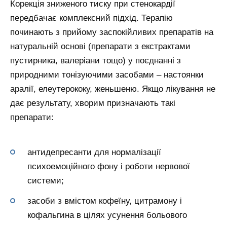
Корекція зниженого тиску при стенокардії
передбачає комплексний підхід. Терапію
починають з прийому заспокійливих препаратів на
натуральній основі (препарати з екстрактами
пустирника, валеріани тощо) у поєднанні з
природними тонізуючими засобами – настоянки
аралії, елеутерококу, женьшеню. Якщо лікування не
дає результату, хворим призначають такі
препарати:
антидепресанти для нормалізації
психоемоційного фону і роботи нервової
системи;
засоби з вмістом кофеїну, цитрамону і
кофальгина в цілях усунення больового