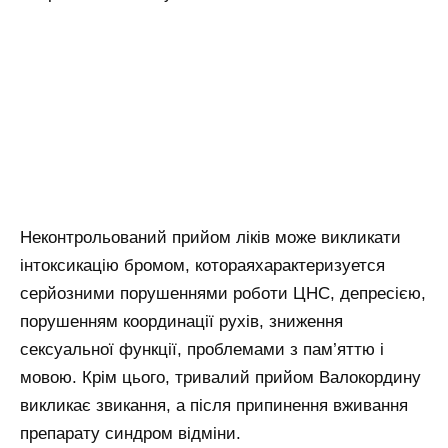
Неконтрольований прийом ліків може викликати
інтоксикацію бромом, котораяхарактеризуется
серйозними порушеннями роботи ЦНС, депресією,
порушенням координації рухів, зниження
сексуальної функції, проблемами з пам’яттю і
мовою. Крім цього, тривалий прийом Валокордину
викликає звикання, а після припинення вживання
препарату синдром відміни.