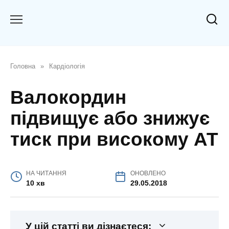
Перейти
до
вмісту
Головна
»
Кардіологія
Валокордин
підвищує або знижує
тиск при високому АТ
НА ЧИТАННЯ
ОНОВЛЕНО
10 хв
29.05.2018
У цій статті ви дізнаєтеся: