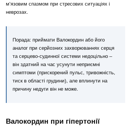
м’язовим спазмом при стресових ситуаціях і
неврозах.
Порада: приймати Валокордин або його
аналог при серйозних захворюваннях серця
та серцево-судинної системи недоцільно –
він здатний на час усунути неприємні
симптоми (прискорений пульс, тривожність,
тиск в області грудини), але вплинути на
причину недуги він не може.
Валокордин при гіпертонії