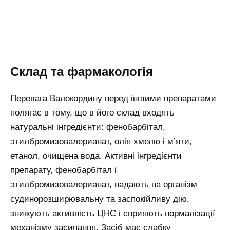
Склад та фармакологія
Перевага Валокордину перед іншими препаратами
полягає в тому, що в його склад входять
натуральні інгредієнти: фенобарбітал,
этилбромизовалерианат, олія хмелю і м’яти,
етанол, очищена вода. Активні інгредієнти
препарату, фенобарбітал і
этилбромизовалерианат, надають на організм
судинорозширювальну та заспокійливу дію,
знижують активність ЦНС і сприяють нормалізації
механізму засипання. Засіб має слабку