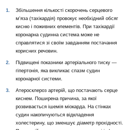
Збільшення кількості скорочень серцевого
м’яза (тахікардія) провокує необхідний обсяг
кисню і поживних елементів. При тахікардії
коронарна судинна система може не
справлятися зі своїм завданням постачання
корисних речовин.
Підвищені показники артеріального тиску —
гіпертонія, яка викликає спазм судин
коронарної системи.
Атеросклероз артерій, що постачають серце
киснем. Поширена причина, за якої
розвивається ішемія міокарда. На стінках
судин накопичуються відкладення
холестерину, що зменшує діаметр прохідності.