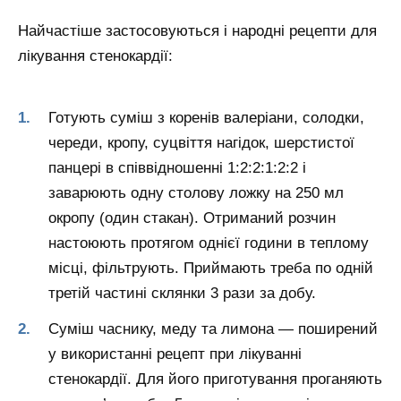
Найчастіше застосовуються і народні рецепти для
лікування стенокардії:
Готують суміш з коренів валеріани, солодки,
череди, кропу, суцвіття нагідок, шерстистої
панцері в співвідношенні 1:2:2:1:2:2 і
заварюють одну столову ложку на 250 мл
окропу (один стакан). Отриманий розчин
настоюють протягом однієї години в теплому
місці, фільтрують. Приймають треба по одній
третій частині склянки 3 рази за добу.
Суміш часнику, меду та лимона — поширений
у використанні рецепт при лікуванні
стенокардії. Для його приготування проганяють