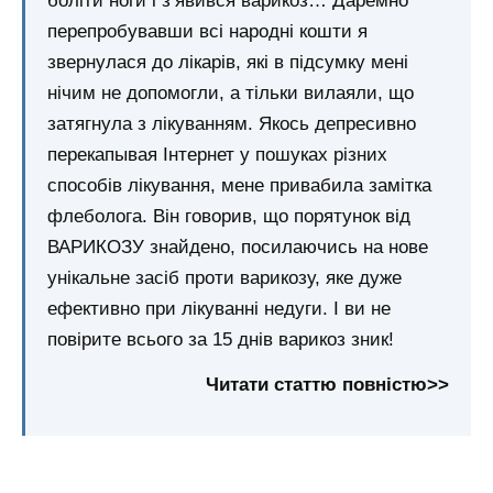
боліти ноги і з’явився варикоз… Даремно
перепробувавши всі народні кошти я
звернулася до лікарів, які в підсумку мені
нічим не допомогли, а тільки вилаяли, що
затягнула з лікуванням. Якось депресивно
перекапывая Інтернет у пошуках різних
способів лікування, мене привабила замітка
флеболога. Він говорив, що порятунок від
ВАРИКОЗУ знайдено, посилаючись на нове
унікальне засіб проти варикозу, яке дуже
ефективно при лікуванні недуги. І ви не
повірите всього за 15 днів варикоз зник!
Читати статтю повністю>>