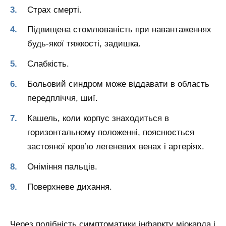
Страх смерті.
Підвищена стомлюваність при навантаженнях
будь-якої тяжкості, задишка.
Слабкість.
Больовий синдром може віддавати в область
передпліччя, шиї.
Кашель, коли корпус знаходиться в
горизонтальному положенні, пояснюється
застояної кров’ю легеневих венах і артеріях.
Оніміння пальців.
Поверхневе дихання.
Через подібність симптоматики інфаркту міокарда і