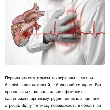
Первинним симптомом захворювання, як при
безлічі інших патологій, є больовий синдром. Він
проявляється під час сильних фізичних
навантажень організму, рідше виникає з причини
стресів. Відчуття тиску переважають в області за