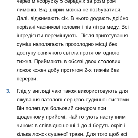
через м’ясорубку 5 середніх за розміром
лимонів. Від шкірки можна не позбуватися.
Далі, віджимають сік. В нього додають дрібно
порізані часникові головки і пів літра меду. Всі
інгредієнти перемішують. Після приготування
суміш наполягають прохолодно місці без
доступу сонячного світла протягом одного
тижня. Приймають в обсязі двох столових
ложок кожен добу протягом 2-х тижнів без
перерви.
Глід у вигляді чаю також використовують для
лікування патології серцево-судинної системи.
Він полегшує больовий синдром при
щоденному прийомі. Чай готують наступним
чином: в співвідношенні 1 до 4 беруть окріп і
кілька ложок сушеної трави. Для того щоб всі