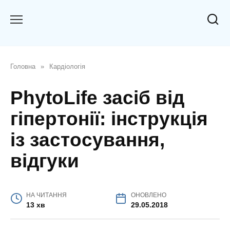
Перейти
до
вмісту
Головна
»
Кардіологія
PhytoLife засіб від
гіпертонії: інструкція
із застосування,
відгуки
НА ЧИТАННЯ
ОНОВЛЕНО
13 хв
29.05.2018