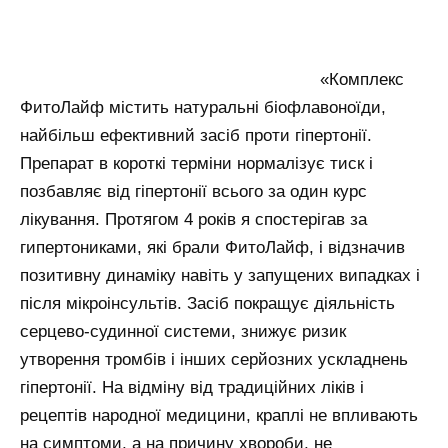
«Комплекс
ФитоЛайф містить натуральні біофлавоноїди,
найбільш ефективний засіб проти гіпертонії.
Препарат в короткі терміни нормалізує тиск і
позбавляє від гіпертонії всього за один курс
лікування. Протягом 4 років я спостерігав за
гипертониками, які брали ФитоЛайф, і відзначив
позитивну динаміку навіть у запущених випадках і
після мікроінсультів. Засіб покращує діяльність
серцево-судинної системи, знижує ризик
утворення тромбів і інших серйозних ускладнень
гіпертонії. На відміну від традиційних ліків і
рецептів народної медицини, краплі не впливають
на симптоми, а на причину хвороби, не