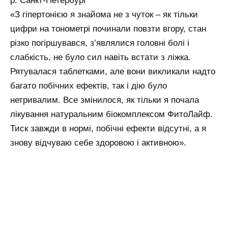
р. Санкт-Петербург
«З гіпертонією я знайома не з чуток – як тільки
цифри на тонометрі починали повзти вгору, стан
різко погіршувався, з’являлися головні болі і
слабкість, не було сил навіть встати з ліжка.
Рятувалася таблетками, але вони викликали надто
багато побічних ефектів, так і дію було
нетривалим. Все змінилося, як тільки я почала
лікування натуральним біокомплексом ФитоЛайф.
Тиск завжди в нормі, побічні ефекти відсутні, а я
знову відчуваю себе здоровою і активною».