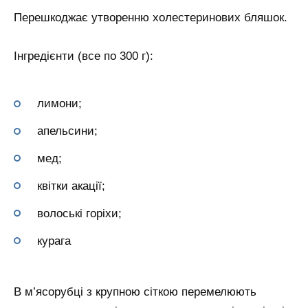
Перешкоджає утворенню холестеринових бляшок.
Інгредієнти (все по 300 г):
лимони;
апельсини;
мед;
квітки акації;
волоські горіхи;
курага
В м’ясорубці з крупною сіткою перемелюють