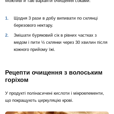
Можливі й такі варіанти очищення соками:
Щодня 3 рази в добу випивати по склянці
березового нектару.
Змішати буряковий сік в рівних частках з
медом і пити ½ склянки через 30 хвилин після
кожного прийому їжі.
Рецепти очищення з волоським
горіхом
У продукті полінасичені кислоти і мікроелементи,
що покращують циркуляцію крові.