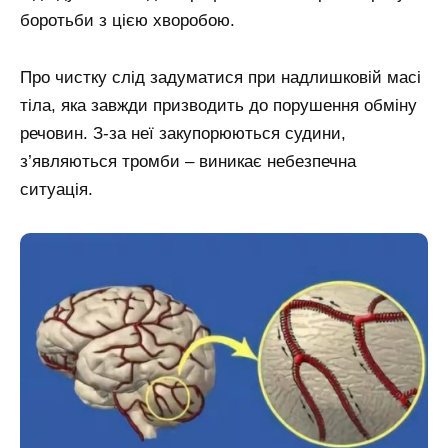
боротьби з цією хворобою.
Про чистку слід задуматися при надлишковій масі
тіла, яка завжди призводить до порушення обміну
речовин. З-за неї закупорюються судини,
з’являються тромби – виникає небезпечна
ситуація.