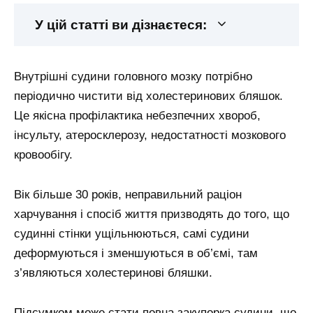
У цій статті ви дізнаєтеся:
Внутрішні судини головного мозку потрібно
періодично чистити від холестеринових бляшок.
Це якісна профілактика небезпечних хвороб,
інсульту, атеросклерозу, недостатності мозкового
кровообігу.
Вік більше 30 років, неправильний раціон
харчування і спосіб життя призводять до того, що
судинні стінки ущільнюються, самі судини
деформуються і зменшуються в об’ємі, там
з’являються холестеринові бляшки.
Підсумком може стати повна закупорка судини, що