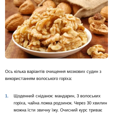
Ось кілька варіантів очищення мозкових судин з
використанням волоського горіха:
Щоденний сніданок: мандарин, 3 волоських
горіха, чайна ложка родзинок. Через 30 хвилин
можна їсти звичну їжу. Очисний курс триває