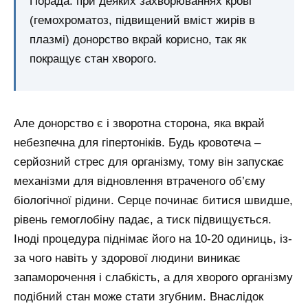
Порада: при деяких захворюваннях крові
(гемохроматоз, підвищений вміст жирів в
плазмі) донорство вкрай корисно, так як
покращує стан хворого.
Але донорство є і зворотна сторона, яка вкрай
небезпечна для гіпертоніків. Будь кровотеча –
серйозний стрес для організму, тому він запускає
механізми для відновлення втраченого об’єму
біологічної рідини. Серце починає битися швидше,
рівень гемоглобіну падає, а тиск підвищується.
Іноді процедура піднімає його на 10-20 одиниць, із-
за чого навіть у здорової людини виникає
запаморочення і слабкість, а для хворого організму
подібний стан може стати згубним. Внаслідок