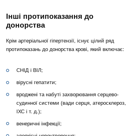
Інші протипоказання до
донорства
Крім артеріальної гіпертензії, існує цілий ряд
протипоказань до донорства крові, який включає:
СНІД і ВІЛ;
вірусні гепатити;
вроджені та набуті захворювання серцево-
судинної системи (вади серця, атеросклероз,
ІХС і т. д.);
венеричні інфекції;
злоякісні новоутворення;