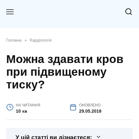
Перейти
до
вмісту
Головна
»
Кардіологія
Можна здавати кров
при підвищеному
тиску?
НА ЧИТАННЯ
ОНОВЛЕНО
10 хв
29.05.2018
У цій статті ви дізнаєтеся: