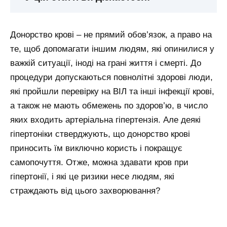
Донорство крові – не прямий обов’язок, а право на
те, щоб допомагати іншим людям, які опинилися у
важкій ситуації, іноді на грані життя і смерті. До
процедури допускаються повнолітні здорові люди,
які пройшли перевірку на ВІЛ та інші інфекції крові,
а також не мають обмежень по здоров’ю, в число
яких входить артеріальна гіпертензія. Але деякі
гіпертоніки стверджують, що донорство крові
приносить їм виключно користь і покращує
самопочуття. Отже, можна здавати кров при
гіпертонії, і які це ризики несе людям, які
страждають від цього захворювання?