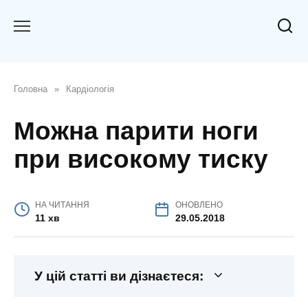
Перейти
до
вмісту
Головна
»
Кардіологія
Можна парити ноги
при високому тиску
НА ЧИТАННЯ
ОНОВЛЕНО
11 хв
29.05.2018
У цій статті ви дізнаєтеся: