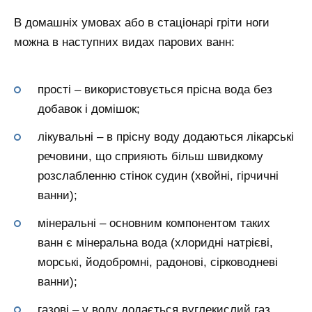
В домашніх умовах або в стаціонарі гріти ноги
можна в наступних видах парових ванн
:
прості – використовується прісна вода без
добавок і домішок;
лікувальні – в прісну воду додаються лікарські
речовини, що сприяють більш швидкому
розслабленню стінок судин (хвойні, гірчичні
ванни);
мінеральні – основним компонентом таких
ванн є мінеральна вода (хлоридні натрієві,
морські, йодобромні, радонові, сірководневі
ванни);
газові – у воду додається вуглекислий газ,