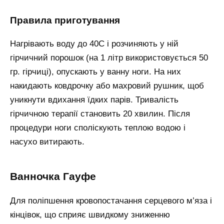
Правила приготування
Нагрівають воду до 40С і розчиняють у ній
гірчичний порошок (на 1 літр використовується 50
гр. гірчиці), опускають у ванну ноги. На них
накидають ковдрочку або махровий рушник, щоб
уникнути вдихання їдких парів. Тривалість
гірчичною терапії становить 20 хвилин. Після
процедури ноги споліскують теплою водою і
насухо витирають.
Ванночка Гауфе
Для поліпшення кровопостачання серцевого м’яза і
кінцівок, що сприяє швидкому зниженню