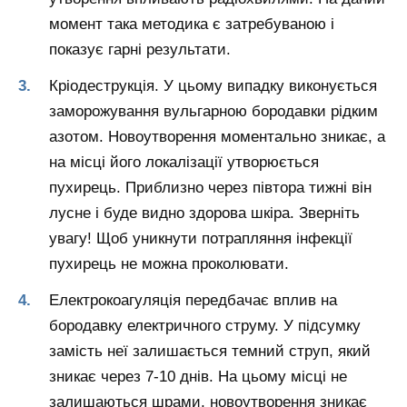
момент така методика є затребуваною і
показує гарні результати.
Кріодеструкція. У цьому випадку виконується
заморожування вульгарною бородавки рідким
азотом. Новоутворення моментально зникає, а
на місці його локалізації утворюється
пухирець. Приблизно через півтора тижні він
лусне і буде видно здорова шкіра.
Зверніть
увагу! Щоб уникнути потрапляння інфекції
пухирець не можна проколювати.
Електрокоагуляція передбачає вплив на
бородавку електричного струму. У підсумку
замість неї залишається темний струп, який
зникає через 7-10 днів. На цьому місці не
залишаються шрами, новоутворення зникає