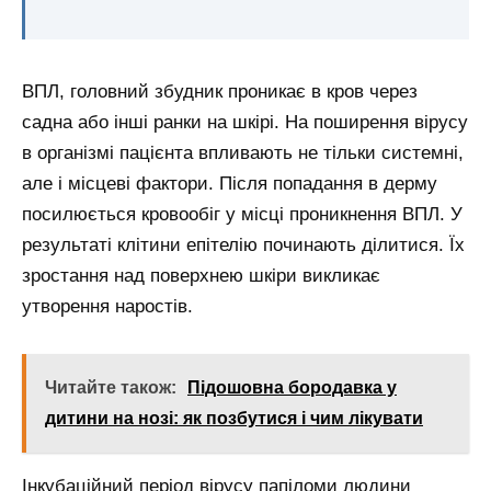
ВПЛ, головний збудник проникає в кров через
садна або інші ранки на шкірі. На поширення вірусу
в організмі пацієнта впливають не тільки системні,
але і місцеві фактори. Після попадання в дерму
посилюється кровообіг у місці проникнення ВПЛ. У
результаті клітини епітелію починають ділитися. Їх
зростання над поверхнею шкіри викликає
утворення наростів.
Читайте також:
Підошовна бородавка у
дитини на нозі: як позбутися і чим лікувати
Інкубаційний період вірусу папіломи людини