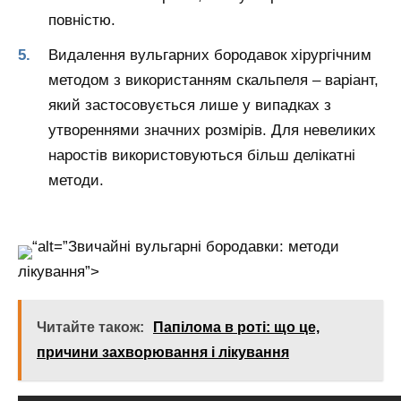
повністю.
Видалення вульгарних бородавок хірургічним
методом з використанням скальпеля – варіант,
який застосовується лише у випадках з
утвореннями значних розмірів. Для невеликих
наростів використовуються більш делікатні
методи.
“alt=”Звичайні вульгарні бородавки: методи
лікування”>
Читайте також:
Папілома в роті: що це,
причини захворювання і лікування