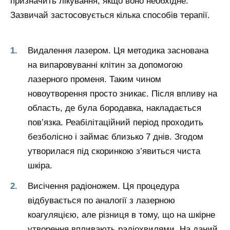
призначить лікування, якщо воно необхідне.
Зазвичай застосовується кілька способів терапії.
Видалення лазером. Ця методика заснована
на випаровуванні клітин за допомогою
лазерного променя. Таким чином
новоутворення просто зникає. Після впливу на
область, де була бородавка, накладається
пов’язка. Реабілітаційний період проходить
безболісно і займає близько 7 днів. Згодом
утворилася під скоринкою з’явиться чиста
шкіра.
Висічення радіоножем. Ця процедура
відбувається по аналогії з лазерною
коагуляцією, але різниця в тому, що на шкірне
утворення впливають радіохвилями. На даний