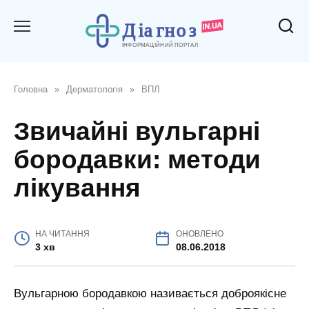
Перейти
до
вмісту
Головна
»
Дерматологія
»
ВПЛ
Звичайні вульгарні
бородавки: методи
лікування
НА ЧИТАННЯ
ОНОВЛЕНО
3 хв
08.06.2018
Вульгарною бородавкою називається доброякісне