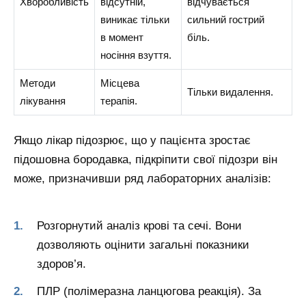
Хворобливість
відсутній,
відчувається
виникає тільки
сильний гострий
в момент
біль.
носіння взуття.
Методи
Місцева
Тільки видалення.
лікування
терапія.
Якщо лікар підозрює, що у пацієнта зростає
підошовна бородавка, підкріпити свої підозри він
може, призначивши ряд лабораторних аналізів:
Розгорнутий аналіз крові та сечі. Вони
дозволяють оцінити загальні показники
здоров’я.
ПЛР (полімеразна ланцюгова реакція). За