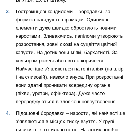
ВПЛ 14, 15, 27 штаму.
Гострокінцеві кондиломи – бородавки, за
формою нагадують пірамідки. Одиничні
елементи дуже швидко обростають новими
наростами. Зливаючись, папіломи утворюють
розростання, зовні схожі на суцвіття цвітної
капусти. На дотик вони м’які, бархатисті. За
кольором рожеві або світло-коричневі.
Найчастіше з’являються на геніталіях (на шкірі
і на слизовій), навколо ануса. При розростанні
вони здатні проникати всередину органів
(піхви, уретри, сфінктера). Дуже часто
перероджуються в злоякісні новоутворення.
Підошовні бородавки – нарости, які найчастіше
з’являються в місцях тиску взуття. У групі
ризику ті, хто сильно потіє. На дотик подібні