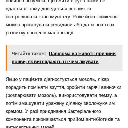
повинен розуміти, що вбити вірус ліками не
вдасться, тому доведеться все життя
контролювати стан імунітету. Різке його зниження
може спровокувати рецидиви або дати поштовх
розвитку процесів малігнізації.
Читайте також:
Папілома на животі: причини
появи, як виглядають і її чим лікувати
Якщо у пацієнта діагностується мозоль, лікар
порадить поміняти взуття, зробити гарячі ванночки
(розпарювати мозоль), використовувати пемзу, а
потім змащувати уражену ділянку зволожуючим
кремом. У разі приєднання бактеріального
компонента призначається прийом антибіотиків та
антисептичних мазей.