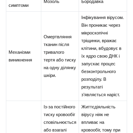
Мозоль
Бородавка
симптоми
Інфікування вірусом.
Він проникає через
мікроскопічні
Омертвляння
тріщинки, вражає
тканин після
клітини, вбудовує в
Механізми
тривалого
їх ядро свою ДНК і
виникнення
тертя або тиску
запускає процес
на одну ділянку
безконтрольного
шкіри.
розподілу. В
результаті
з’являється наріст.
Із-за постійного
Життєдіяльність
тиску кровообіг
вірусу ніяк не
сповільнюється
впливає на
або взагалі
кровообіг, тому при