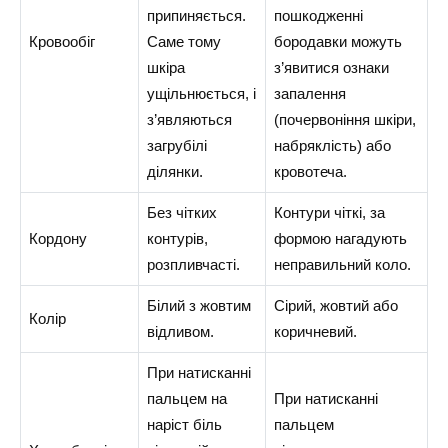
припиняється.
пошкодженні
Кровообіг
Саме тому
бородавки можуть
шкіра
з’явитися ознаки
ущільнюється, і
запалення
з’являються
(почервоніння шкіри,
загрубілі
набряклість) або
ділянки.
кровотеча.
Без чітких
Контури чіткі, за
Кордону
контурів,
формою нагадують
розпливчасті.
неправильний коло.
Білий з жовтим
Сірий, жовтий або
Колір
відливом.
коричневий.
При натисканні
пальцем на
При натисканні
наріст біль
пальцем