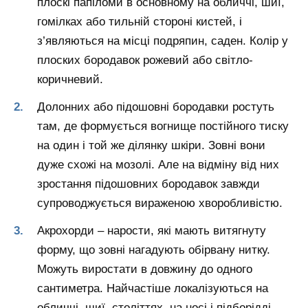
плоскі папіломи в основному на обличчі, шиї,
гомілках або тильній стороні кистей, і
з’являються на місці подряпин, саден. Колір у
плоских бородавок рожевий або світло-
коричневий.
Долонних або підошовні бородавки ростуть
там, де формується вогнище постійного тиску
на один і той же ділянку шкіри. Зовні вони
дуже схожі на мозолі. Але на відміну від них
зростання підошовних бородавок завжди
супроводжується вираженою хворобливістю.
Акрохорди – нарости, які мають витягнуту
форму, що зовні нагадують обірвану нитку.
Можуть виростати в довжину до одного
сантиметра. Найчастіше локалізуються на
обличчі, шиї, століттях, на носі і підборідді.