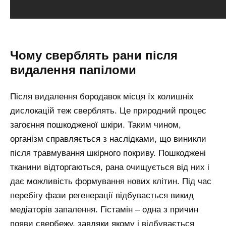
Чому сверблять рани після
видалення папіломи
Після видалення бородавок місця їх колишніх
дислокацій теж сверблять. Це природний процес
загоєння пошкодженої шкіри. Таким чином,
організм справляється з наслідками, що виникли
після травмування шкірного покриву. Пошкоджені
тканини відторгаються, рана очищується від них і
дає можливість формування нових клітин. Під час
перебігу фази регенерації відбувається викид
медіаторів запалення. Гістамін – одна з причин
появи свербежу, завдяки якому і відбувається