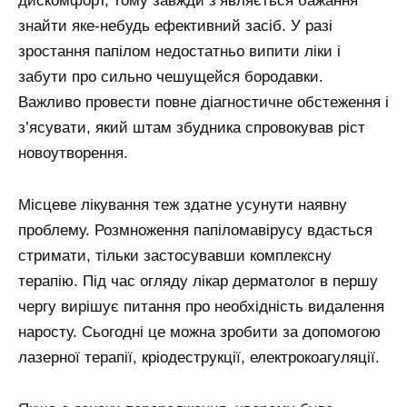
дискомфорт, тому завжди з’являється бажання
знайти яке-небудь ефективний засіб. У разі
зростання папілом недостатньо випити ліки і
забути про сильно чешущейся бородавки.
Важливо провести повне діагностичне обстеження і
з’ясувати, який штам збудника спровокував ріст
новоутворення.
Місцеве лікування теж здатне усунути наявну
проблему. Розмноження папіломавірусу вдасться
стримати, тільки застосувавши комплексну
терапію. Під час огляду лікар дерматолог в першу
чергу вирішує питання про необхідність видалення
наросту. Сьогодні це можна зробити за допомогою
лазерної терапії, кріодеструкції, електрокоагуляції.