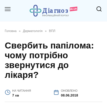
Перейти
до
вмісту
Головна
»
Дерматологія
»
ВПЛ
Свербить папілома:
чому потрібно
звернутися до
лікаря?
НА ЧИТАННЯ
ОНОВЛЕНО
7 хв
08.06.2018