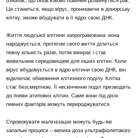
означає, що обов’язково повинен розвинутися рак.
Це станеться, якщо вірус, проникаючи в донорську
клітку, зможе вбудувати в її ядро свою ДНК.
Життя людської клітини запрограмована: вона
народжується, протягом свого життя ділиться
певну кількість разів, потім вмирає і стає
живильним середовищем для інших клітин. Коли
вірус вбудовується в ядро клітини свою ДНК, він
відключає обмеження клітинного поділу. Клітка
стає безсмертною. Її нескінченне поділ призводить
до появи атипових клітин. Саме вони під дією
певних факторів можуть перероджуватися.
Спровокувати малігнізацію можуть будь-які
запальні процеси – велика доза ультрафіолетового