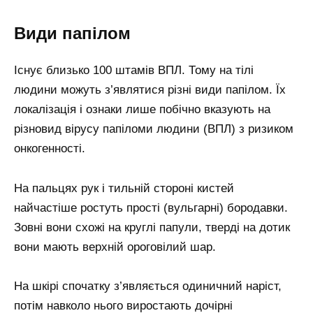
Види папілом
Існує близько 100 штамів ВПЛ. Тому на тілі
людини можуть з’являтися різні види папілом. Їх
локалізація і ознаки лише побічно вказують на
різновид вірусу папіломи людини (ВПЛ) з ризиком
онкогенності.
На пальцях рук і тильній стороні кистей
найчастіше ростуть прості (вульгарні) бородавки.
Зовні вони схожі на круглі папули, тверді на дотик
вони мають верхній ороговілий шар.
На шкірі спочатку з’являється одиничний наріст,
потім навколо нього виростають дочірні