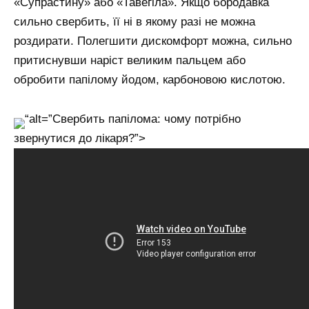
«Супрастину» або «Тавегіла». Якщо бородавка
сильно свербить, її ні в якому разі не можна
роздирати. Полегшити дискомфорт можна, сильно
притиснувши наріст великим пальцем або
обробити папілому йодом, карбоновою кислотою.
“alt=”Свербить папілома: чому потрібно
звернутися до лікаря?”>