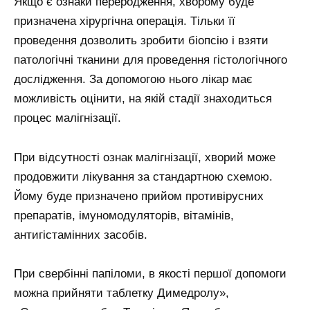
Якщо є ознаки переродження, хворому буде
призначена хірургічна операція. Тільки її
проведення дозволить зробити біопсію і взяти
патологічні тканини для проведення гістологічного
дослідження. За допомогою нього лікар має
можливість оцінити, на якій стадії знаходиться
процес малігнізації.
При відсутності ознак малігнізації, хворий може
продовжити лікування за стандартною схемою.
Йому буде призначено прийом противірусних
препаратів, імуномодуляторів, вітамінів,
антигістамінних засобів.
При свербінні папіломи, в якості першої допомоги
можна прийняти таблетку Димедролу»,