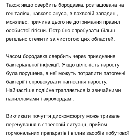
Також якщо свербить бородавка, розташована на
геніталіях, навколо ануса, в пахвовій западині,
можливо, причина цього не дотримання правил
особистої гігієни. Потрібно спробувати більш
ретельно стежити за чистотою цих областей.
Часом бородавка свербить через приєднання
бактеріальної інфекції. Якщо цілісність наросту
була порушена, в неї можуть потрапити патогенні
бактерії і спровокувати нагноєння наросту.
Найчастіше подібне трапляється із звичайними
папилломами і акрохордамі.
Викликати почуття дискомфорту може тривале
перебування в стресовій ситуації, прийом
гормональних препаратів і вплив засобів побутової