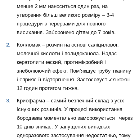
менше 2 мм наноситься один раз, на
утворення більш великого розміру – 3-4
процедури з перервами для повного
висихання. Заборонено дітям до 7 років.
Колломак – розчин на основі саліцилової,
молочної кислоти і полидоканола. Надає
кератолитический, протимікробний і
знеболюючий ефект. Пом’якшує грубу тканину
і сприяє її відторгнення. Застосовується кожні
12 годин протягом тижня.
Криофарма – самий безпечний склад з усіх
існуючих розчинів. У процесі використання
бородавка моментально заморожується і через
10 днів зникає. У запущених випадках
одноразового застосування недостатньо, тому