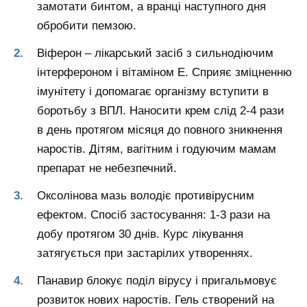
замотати бинтом, а вранці наступного дня
обробити пемзою.
Віферон – лікарський засіб з сильнодіючим
інтерфероном і вітаміном Е. Сприяє зміцненню
імунітету і допомагає організму вступити в
боротьбу з ВПЛ. Наносити крем слід 2-4 рази
в день протягом місяця до повного зникнення
наростів. Дітям, вагітним і годуючим мамам
препарат не небезпечний.
Оксолінова мазь володіє противірусним
ефектом. Спосіб застосування: 1-3 рази на
добу протягом 30 днів. Курс лікування
затягується при застарілих утвореннях.
Панавир блокує поділ вірусу і пригальмовує
розвиток нових наростів. Гель створений на