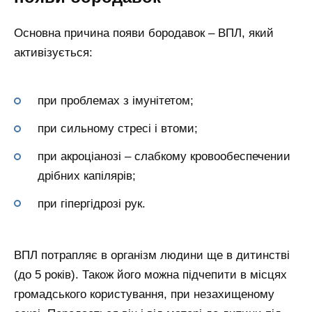
Основна причина появи бородавок – ВПЛ, який
активізується:
при проблемах з імунітетом;
при сильному стресі і втоми;
при акроціанозі – слабкому кровообеспечении
дрібних капілярів;
при гіпергідрозі рук.
ВПЛ потрапляє в організм людини ще в дитинстві
(до 5 років). Також його можна підчепити в місцях
громадського користування, при незахищеному