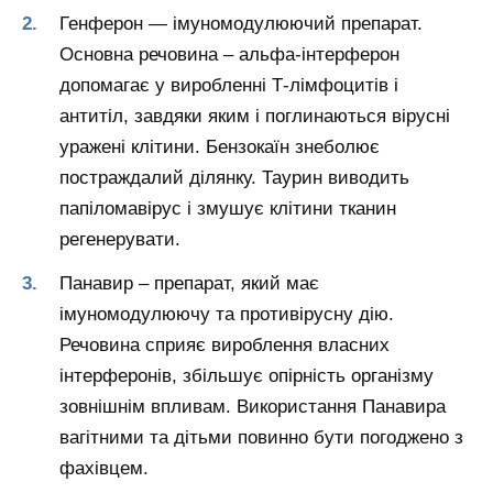
Генферон — імуномодулюючий препарат.
Основна речовина – альфа-інтерферон
допомагає у виробленні Т-лімфоцитів і
антитіл, завдяки яким і поглинаються вірусні
уражені клітини. Бензокаїн знеболює
постраждалий ділянку. Таурин виводить
папіломавірус і змушує клітини тканин
регенерувати.
Панавир – препарат, який має
імуномодулюючу та противірусну дію.
Речовина сприяє вироблення власних
інтерферонів, збільшує опірність організму
зовнішнім впливам. Використання Панавира
вагітними та дітьми повинно бути погоджено з
фахівцем.