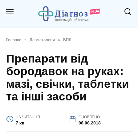
Перейти
до
вмісту
Головна
»
Дерматологія
»
ВПЛ
Препарати від
бородавок на руках:
мазі, свічки, таблетки
та інші засоби
НА ЧИТАННЯ
ОНОВЛЕНО
7 хв
08.06.2018