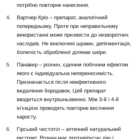
потрібно повторне нанесення.
Вартнер Кріо – препарат, аналогічний
попередньому. Проте при неправильному
використанні може призвести до незворотних
наслідків. Не виключені шрами, депігментація,
болючість обробленої ділянки шкіри.
Панавир – розчин, єдиним побічним ефектом
якого є індивідуальна непереносимість.
Призначається після неефективного
видалення бородавок. Цей препарат
вводиться внутрішньовенно. Між 3-й і 4-й
ін’єкцією проводять повторне висічення
наросту.
Гірський чистотіл – аптечний натуральний
екстракт. Розчин має противірусну дію і