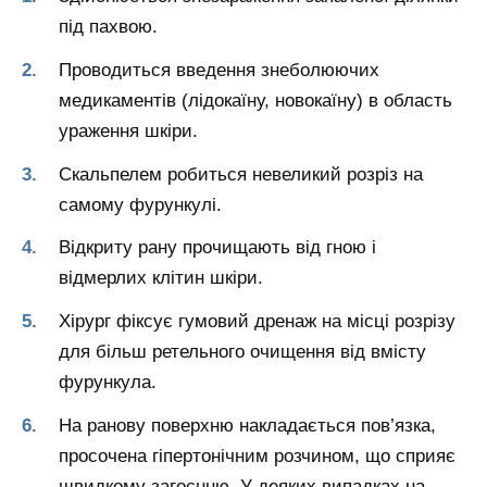
під пахвою.
Проводиться введення знеболюючих
медикаментів (лідокаїну, новокаїну) в область
ураження шкіри.
Скальпелем робиться невеликий розріз на
самому фурункулі.
Відкриту рану прочищають від гною і
відмерлих клітин шкіри.
Хірург фіксує гумовий дренаж на місці розрізу
для більш ретельного очищення від вмісту
фурункула.
На ранову поверхню накладається пов’язка,
просочена гіпертонічним розчином, що сприяє
швидкому загоєнню. У деяких випадках на