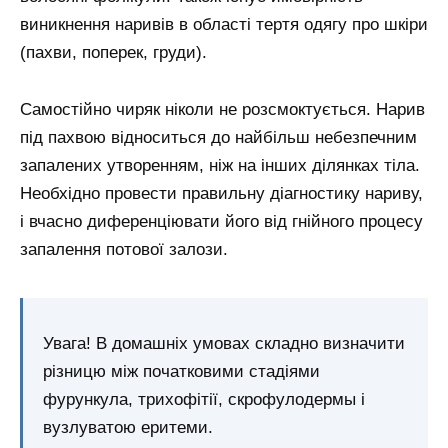
виникнення наривів в області тертя одягу про шкіри
(пахви, поперек, груди).
Самостійно чиряк ніколи не розсмоктується. Нарив
під пахвою відноситься до найбільш небезпечним
запалених утворенням, ніж на інших ділянках тіла.
Необхідно провести правильну діагностику нариву,
і вчасно диференціювати його від гнійного процесу
запалення потової залози.
Увага! В домашніх умовах складно визначити
різницю між початковими стадіями
фурункула, трихофітії, скрофулодермы і
вузлуватою еритеми.