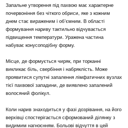
Запальне утворення під пахвою має характерне
почервоніння без чіткого обриси, яке з кожним
днем стає вираженим і об’ємним. В області
формування нариву тактильно відчувається
підвищення температури. Уражена частина
набуває конусоподібну форму.
Місце, де формується чиряк, при торканні
викликає біль, свербіння і набряклість. Може
проявитися супутні запалення лімфатичних вузлах
тієї пахвової западини, де виявлено запалений
волосяний фолікул.
Коли нарив знаходиться у фазі дозрівання, на його
верхівці спостерігається сформований ділянку з
видимим нагноєнням. Больові відчуття в цей