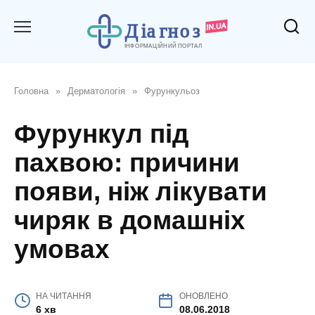
Перейти
до
вмісту
Головна
»
Дерматологія
»
Фурункульоз
Фурункул під
пахвою: причини
появи, ніж лікувати
чиряк в домашніх
умовах
НА ЧИТАННЯ
ОНОВЛЕНО
6 хв
08.06.2018