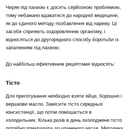
Чиряк під пахвою є досить серйозною проблемою,
тому небажано вдаватися до народної медицини,
як до єдиного методу позбавлення від нариву. Ці
засоби сприяють оздоровленню організму, і
відносяться до другорядного способу боротьби із
запаленням під пахвою.
До найбільш ефективним рецептами відносять:
Тісто
Для приготування необхідно взяти яйце, борошно і
вершкове масло. Замісити тісто середньої
консистенції, що потім поміщається в
холодильник. Кілька разів в день охолоджене тісто
потрібно прикладати до ураженого місця. Методика