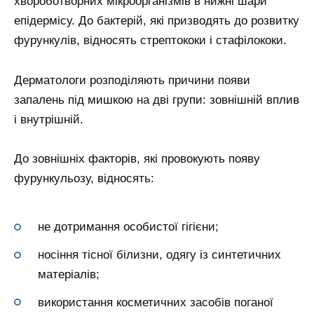
хвороботворних мікроорганізмів в нижні шари
епідермісу. До бактерій, які призводять до розвитку
фурункулів, відносять стрептококи і стафілококи.
Дерматологи розподіляють причини появи
запалень під мишкою на дві групи: зовнішній вплив
і внутрішній.
До зовнішніх факторів, які провокують появу
фурункульозу, відносять:
не дотримання особистої гігієни;
носіння тісної білизни, одягу із синтетичних
матеріалів;
використання косметичних засобів поганої