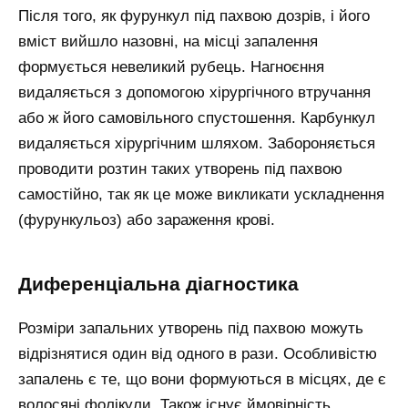
Після того, як фурункул під пахвою дозрів, і його
вміст вийшло назовні, на місці запалення
формується невеликий рубець. Нагноєння
видаляється з допомогою хірургічного втручання
або ж його самовільного спустошення. Карбункул
видаляється хірургічним шляхом. Забороняється
проводити розтин таких утворень під пахвою
самостійно, так як це може викликати ускладнення
(фурункульоз) або зараження крові.
Диференціальна діагностика
Розміри запальних утворень під пахвою можуть
відрізнятися один від одного в рази. Особливістю
запалень є те, що вони формуються в місцях, де є
волосяні фолікули. Також існує ймовірність