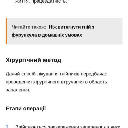
життя, працездатність.
Читайте також:
Ніж витягнути гній з
фурункула в домашніх умовах
Хірургічний метод
Даний спосіб лікування гнійників передбачає
проведення хірургічного втручання в область
запалення.
Етапи операції
Здійснюється знезараження запаленої ділянки