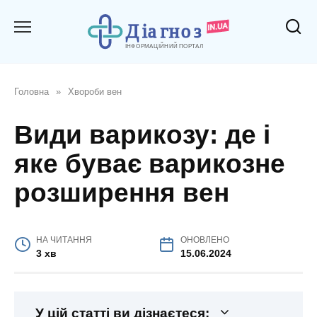
Перейти
до
вмісту
Головна
»
Хвороби вен
Види варикозу: де і
яке буває варикозне
розширення вен
НА ЧИТАННЯ
ОНОВЛЕНО
3 хв
15.06.2024
У цій статті ви дізнаєтеся: