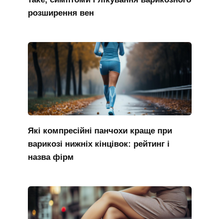
розширення вен
Які компресійні панчохи краще при
варикозі нижніх кінцівок: рейтинг і
назва фірм