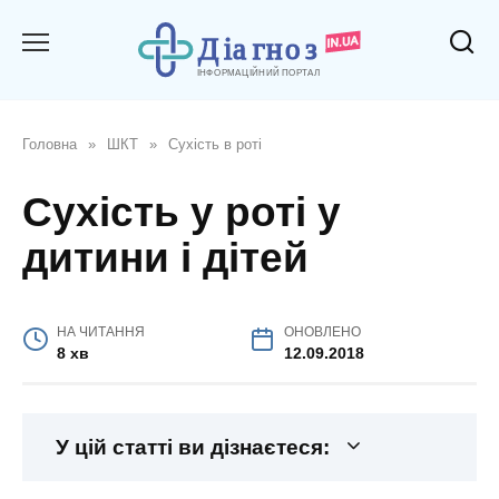
Перейти
до
вмісту
Головна
»
ШКТ
»
Сухість в роті
Сухість у роті у
дитини і дітей
НА ЧИТАННЯ
ОНОВЛЕНО
8 хв
12.09.2018
У цій статті ви дізнаєтеся: