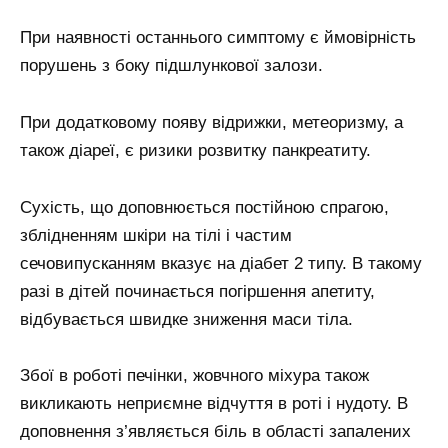
При наявності останнього симптому є ймовірність
порушень з боку підшлункової залози.
При додатковому появу відрижки, метеоризму, а
також діареї, є ризики розвитку панкреатиту.
Сухість, що доповнюється постійною спрагою,
зблідненням шкіри на тілі і частим
сечовипусканням вказує на діабет 2 типу. В такому
разі в дітей починається погіршення апетиту,
відбувається швидке зниження маси тіла.
Збої в роботі печінки, жовчного міхура також
викликають неприємне відчуття в роті і нудоту. В
доповнення з’являється біль в області запалених