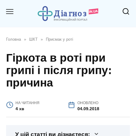
Перейти
до
вмісту
Головна
»
ШКТ
»
Присмак у роті
Гіркота в роті при
грипі і після грипу:
причина
НА ЧИТАННЯ
ОНОВЛЕНО
4 хв
04.09.2018
У цій статті ви дізнаєтеся: