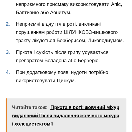
неприємного присмаку використовувати Апіс,
Баптизию або Аонитум.
Неприємні відчуття в роті, викликані
порушенням роботи ШЛУНКОВО-кишкового
тракту лікуються Берберисом, Ликоподиумом.
Гіркота і сухість після грипу усувається
препаратом Беладона або Берберіс.
При додатковому появі нудоти потрібно
використовувати Цинкум.
Читайте також:
Гіркота в роті: жовчний міхур
видалений Після видалення жовчного міхура
і холецистектомії