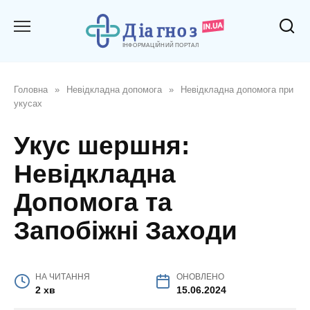
Перейти
до
вмісту
Головна
»
Невідкладна допомога
»
Невідкладна допомога при
укусах
Укус шершня:
Невідкладна
Допомога та
Запобіжні Заходи
НА ЧИТАННЯ
ОНОВЛЕНО
2 хв
15.06.2024