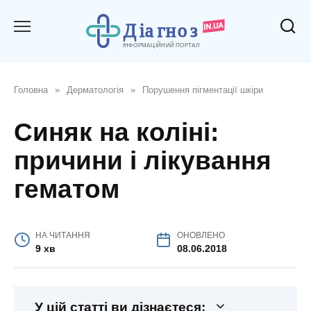
Перейти
до
вмісту
Головна
»
Дерматологія
»
Порушення пігментації шкіри
Синяк на коліні:
причини і лікування
гематом
НА ЧИТАННЯ
ОНОВЛЕНО
9 хв
08.06.2018
У цій статті ви дізнаєтеся: