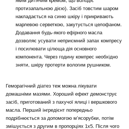
яким дитячим кремом, що володіє
протизапальною дією). Засіб товстим шаром
накладається на синю шкіру і прикривають
марлевою серветкою, закутується целофаном.
Додавання будь-якого ефірного масла
дозволяє усувати неприємний запах компресу
і посилювати цілюща дія основного
компонента. Через годину компрес необхідно
зняти, шкіру протерти вологим рушником.
Геморагічний діатез теж можна лікувати
домашніми мазями. Хороший ефект демонструє
засіб, приготований з пахучої ялиці і вершкового
масла. Перший інгредієнт попередньо
подрібнюється за допомогою м’ясорубки, потім
змішується з другим в пропорціях 1х5. Після чого