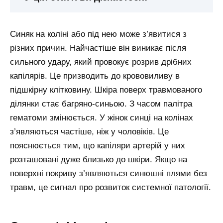
Синяк на коліні або під нею може з’явитися з
різних причин. Найчастіше він виникає після
сильного удару, який провокує розрив дрібних
капілярів. Це призводить до крововиливу в
підшкірну клітковину. Шкіра поверх травмованого
ділянки стає багряно-синьою. З часом палітра
гематоми змінюється. У жінок синці на колінах
з’являються частіше, ніж у чоловіків. Це
пояснюється тим, що капіляри артерій у них
розташовані дуже близько до шкіри. Якщо на
поверхні покриву з’являються синюшні плями без
травм, це сигнал про розвиток системної патології.