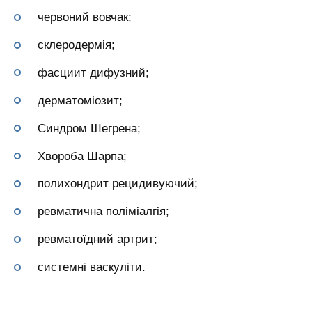
червоний вовчак;
склеродермія;
фасциит дифузний;
дерматоміозит;
Синдром Шегрена;
Хвороба Шарпа;
полихондрит рецидивуючий;
ревматична поліміалгія;
ревматоїдний артрит;
системні васкуліти.