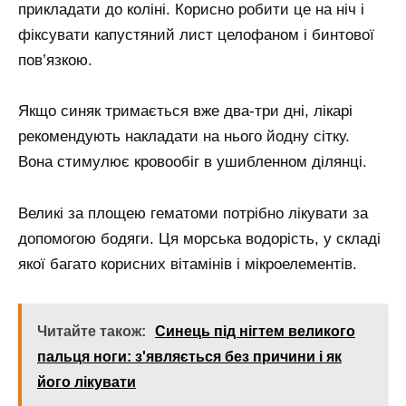
прикладати до коліні. Корисно робити це на ніч і
фіксувати капустяний лист целофаном і бинтової
пов’язкою.
Якщо синяк тримається вже два-три дні, лікарі
рекомендують накладати на нього йодну сітку.
Вона стимулює кровообіг в ушибленном ділянці.
Великі за площею гематоми потрібно лікувати за
допомогою бодяги. Ця морська водорість, у складі
якої багато корисних вітамінів і мікроелементів.
Читайте також:
Синець під нігтем великого
пальця ноги: з'являється без причини і як
його лікувати