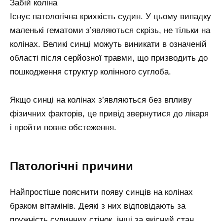
Забій коліна
Існує патологічна крихкість судин. У цьому випадку
маленькі гематоми з’являються скрізь, не тільки на
колінах. Великі синці можуть виникати в означеній
області після серйозної травми, що призводить до
пошкодження структур колінного суглоба.
Якщо синці на колінах з’являються без впливу
фізичних факторів, це привід звернутися до лікаря
і пройти повне обстеження.
Патологічні причини
Найпростіше пояснити появу синців на колінах
браком вітамінів. Деякі з них відповідають за
пружність судинних стінок, інші за якісний стан