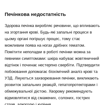
Печінкова недостатність
Здорова печінка виробляє речовини, що впливають
на згортання крові. Будь-які запальні процеси в
цьому органі погіршує процес, тому стає
можливим поява на ногах дрібних гематом.
Помітити неполадки в роботі печінки можна за
певними симптомами: шкіра набуває жовтяничний
відтінок і починає нестерпно свербіти. Підтвердити
побоювання допомагає біохімічний аналіз крові та
УЗД. Лікуються захворювання печінки, викликають
розвиток запальних реакцій, гепатопротекторами і
обмежувальної дієтою. Хворому рекомендують
відмовлятися від смажених, солоних, гострих
страв, алкоголю і куріння.