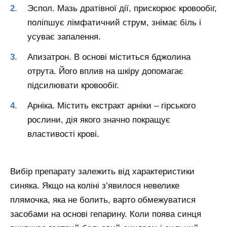
Эспол. Мазь дратівної дії, прискорює кровообіг,
поліпшує лімфатичний струм, знімає біль і
усуває запалення.
Апизатрон. В основі міститься бджолина
отрута. Його вплив на шкіру допомагає
підсилювати кровообіг.
Арніка. Містить екстракт арніки – гірського
рослини, дія якого значно покращує
властивості крові.
Вибір препарату залежить від характеристики
синяка. Якщо на коліні з’явилося невелике
плямочка, яка не болить, варто обмежуватися
засобами на основі гепарину. Коли поява синця