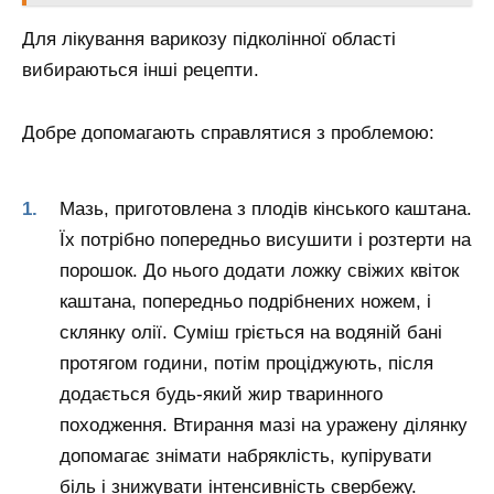
Для лікування варикозу підколінної області
вибираються інші рецепти.
Добре допомагають справлятися з проблемою:
Мазь, приготовлена з плодів кінського каштана.
Їх потрібно попередньо висушити і розтерти на
порошок. До нього додати ложку свіжих квіток
каштана, попередньо подрібнених ножем, і
склянку олії. Суміш гріється на водяній бані
протягом години, потім проціджують, після
додається будь-який жир тваринного
походження. Втирання мазі на уражену ділянку
допомагає знімати набряклість, купірувати
біль і знижувати інтенсивність свербежу.