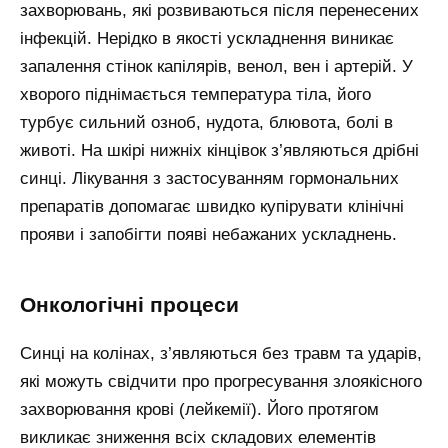
захворювань, які розвиваються після перенесених
інфекцій. Нерідко в якості ускладнення виникає
запалення стінок капілярів, венол, вен і артерій. У
хворого піднімається температура тіла, його
турбує сильний озноб, нудота, блювота, болі в
животі. На шкірі нижніх кінцівок з’являються дрібні
синці. Лікування з застосуванням гормональних
препаратів допомагає швидко купірувати клінічні
прояви і запобігти появі небажаних ускладнень.
Онкологічні процеси
Синці на колінах, з’являються без травм та ударів,
які можуть свідчити про прогресування злоякісного
захворювання крові (лейкемії). Його протягом
викликає зниження всіх складових елементів