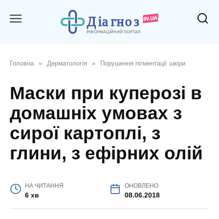
Перейти
до
вмісту
Головна
»
Дерматологія
»
Порушення пігментації шкіри
Маски при куперозі в
домашніх умовах з
сирої картоплі, з
глини, з ефірних олій
НА ЧИТАННЯ
ОНОВЛЕНО
6 хв
08.06.2018