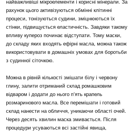
найважливіші мікроелементи і корисні мінерали. За
рахунок цього активізуються обмінні клітинні
процеси, тонізуються судини, зміцнюються їх
стінки, підвищується еластичність. Завдяки такому
впливу купероз починає відступати. Тому маски,
до складу яких входять ефірні масла, можна також
використовувати в домашніх умовах для боротьби
з судинної сіточкою.
Можна в рівній кількості змішати білу і червону
глину, залити отриманий склад ромашковим
відваром і додати до нього п’ять крапель
розмаринового масла. Все перемішати і готовий
склад нанести на обличчя, уникаючи області очей.
Через десять хвилин маска змивається. Після
процедури усуваються всі застійні явища,