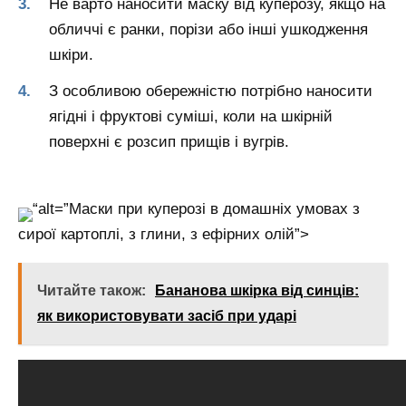
Не варто наносити маску від куперозу, якщо на
обличчі є ранки, порізи або інші ушкодження
шкіри.
З особливою обережністю потрібно наносити
ягідні і фруктові суміші, коли на шкірній
поверхні є розсип прищів і вугрів.
“alt=”Маски при куперозі в домашніх умовах з
сирої картоплі, з глини, з ефірних олій”>
Читайте також:
Бананова шкірка від синців:
як використовувати засіб при ударі