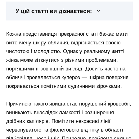
У цій статті ви дізнаєтеся:
Кожна представниця прекрасної статі бажає мати
витончену шкіру обличчя, відрізняється своєю
чистотою і молодістю. Однак у реальному житті
жінка може зіткнутися з різними проблемами,
портящими її зовнішній вигляд. Досить часто на
обличчі проявляється купероз — шкірна поверхня
покривається помітними судинними зірочками.
Причиною такого явища стає порушений кровообіг,
виникають внаслідок ламкості і розширення
дрібних капілярів. Помітити некрасиві лінії
червонуватого та фіолетового відтінку в області
підборіддя, носа і щік. Природно, проблема сильно