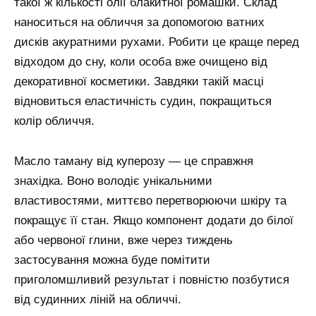
такої ж кількості олії блакитної ромашки. Склад
наноситься на обличчя за допомогою ватних
дисків акуратними рухами. Робити це краще перед
відходом до сну, коли особа вже очищено від
декоративної косметики. Завдяки такій масці
відновиться еластичність судин, покращиться
колір обличчя.
Масло таману від куперозу — це справжня
знахідка. Воно володіє унікальними
властивостями, миттєво перетворюючи шкіру та
покращує її стан. Якщо компонент додати до білої
або червоної глини, вже через тиждень
застосування можна буде помітити
приголомшливий результат і повністю позбутися
від судинних ліній на обличчі.