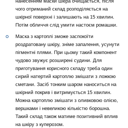
нанесенням маски шкіра очищається, після
чого отриманий склад розподіляється на
шкірної поверхні і залишають на 15 хвилин.
Потім обличчя слід умити настоєм ромашки.
Маска з картоплі зможе заспокоїти
роздратовану шкіру, зніме запалення, усунути
пігментні плями. При цьому такий компонент
чудово звужує розширені судини. Для
приготування корисного складу треба один
сирий натертий картоплю змішати з ложкою
сметани. Засіб тонким шаром наноситься на
шкірний покрив і витримується 15 хвилин.
Можна картоплю змішати з оливковою олією,
вершками і невеликою кількістю борошна.
Такий склад також матиме позитивний вплив
на шкіру з куперозом.