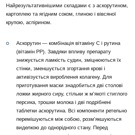
Найрезультативнішими складами є з аскорутином,
картоплею та ягідним соком, глиною і вівсяної
крупою, аспірином.
Аскорутин — комбінація вітаміну C і рутина
(вітамін PP). Завдяки впливу препарату
знижується ламкість судин, зміцнюються їх
стінки, зменшується згортання крові і
активізується вироблення колагену. Для
приготування маски знадобиться дві столові
ложки жирного сиру, стільки ж м’якоті стиглого
персика, трошки молока і дві подрібнені
таблетки аскорутина. Всі компоненти ретельно
перемішуються між собою, розм’якшуються
виделкою до однорідного стану. Перед